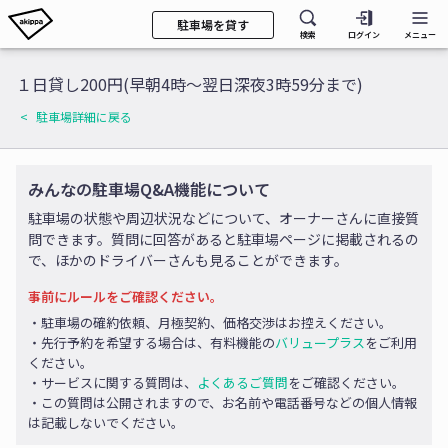
駐車場を貸す
検索
ログイン
メニュー
１日貸し200円(早朝4時〜翌日深夜3時59分まで)
駐車場詳細に戻る
みんなの駐車場Q&A機能について
駐車場の状態や周辺状況などについて、オーナーさんに直接質
問できます。質問に回答があると駐車場ページに掲載されるの
で、ほかのドライバーさんも見ることができます。
事前にルールをご確認ください。
・駐車場の確約依頼、月極契約、価格交渉はお控えください。
・先行予約を希望する場合は、有料機能の
バリュープラス
をご利用
ください。
・サービスに関する質問は、
よくあるご質問
をご確認ください。
・この質問は公開されますので、お名前や電話番号などの個人情報
は記載しないでください。