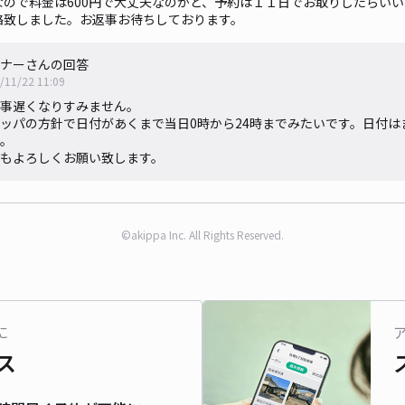
なので料金は600円で大丈夫なのかと、予約は１１日でお取りしたらい
絡致しました。お返事お待ちしております。
ナーさんの回答
/11/22 11:09
事遅くなりすみません。
ッパの方針で日付があくまで当日0時から24時までみたいです。日付は
。
もよろしくお願い致します。
©akippa Inc. All Rights Reserved.
に
ス