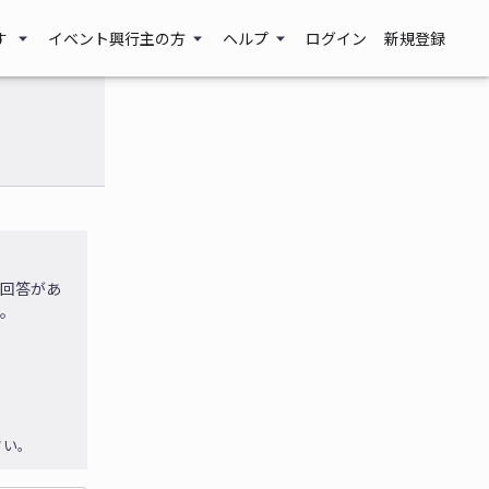
す
イベント興行主の方
ヘルプ
ログイン
新規登録
に回答があ
す。
さい。