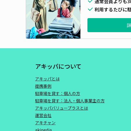
通常会員よりも3
利用するたびに駐
アキッパについて
アキッパとは
提携事例
駐車場を貸す：個人の方
駐車場を貸す：法人・個人事業主の方
アキッパバリュープラスとは
運営会社
アキチャン
akipedia