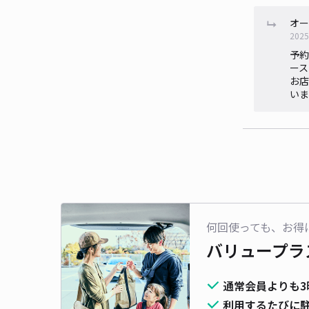
オー
2025
予約
ース
お店
いま
何回使っても、お得
バリュープラ
通常会員よりも3
利用するたびに駐