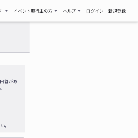
す
イベント興行主の方
ヘルプ
ログイン
新規登録
に回答があ
す。
さい。