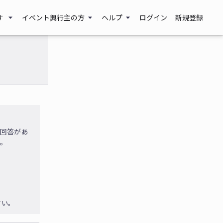
す
イベント興行主の方
ヘルプ
ログイン
新規登録
に回答があ
す。
さい。