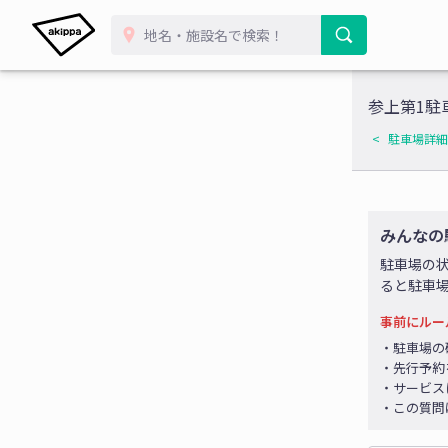
参上第1駐
駐車場詳細
みんなの
駐車場の
ると駐車
事前にルー
・駐車場の
・先行予約
・サービス
・この質問