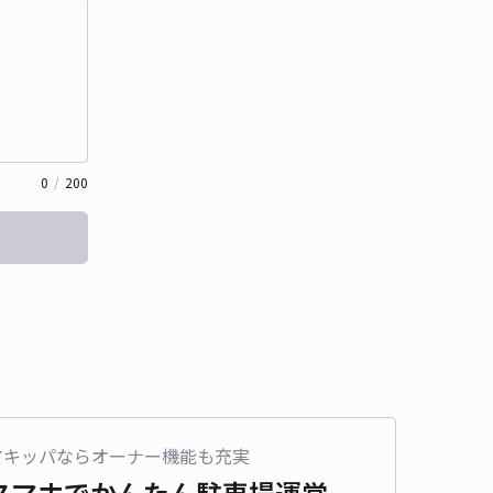
0
/
200
アキッパならオーナー機能も充実
スマホでかんたん
駐車場運営