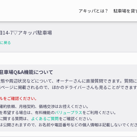
アキッパとは？
駐車場を貸
目14-7▽アキッパ駐車場
に戻る
駐車場Q&A機能について
状態や周辺状況などについて、オーナーさんに直接質問できます。質問
場ページに掲載されるので、ほかのドライバーさんも見ることができま
ルをご確認ください。
確約依頼、月極契約、価格交渉はお控えください。
を希望する場合は、有料機能の
バリュープラス
をご利用ください。
に関する質問は、
よくあるご質問
をご確認ください。
は公開されますので、お名前や電話番号などの個人情報は記載しないでくだ