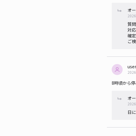
オー
2026
質問
対応
確定
ご検
use
2026
8時頃から
オー
2026
日に