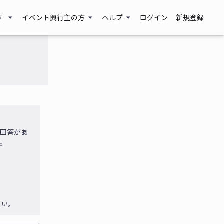
す
イベント興行主の方
ヘルプ
ログイン
新規登録
に回答があ
す。
さい。