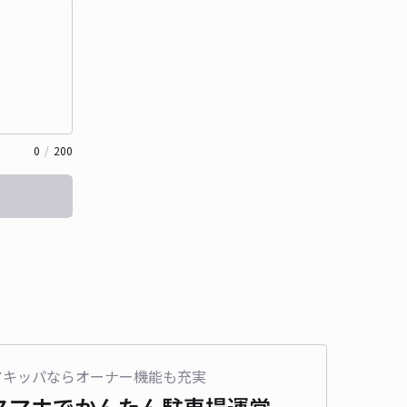
0
/
200
アキッパならオーナー機能も充実
スマホでかんたん
駐車場運営