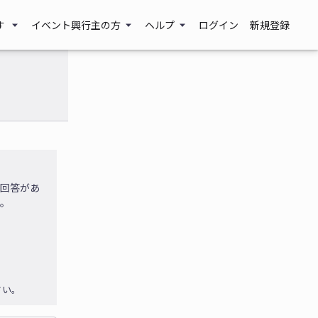
す
イベント興行主の方
ヘルプ
ログイン
新規登録
に回答があ
す。
さい。