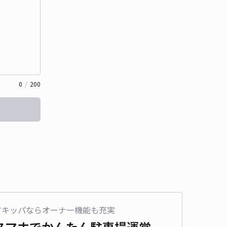
0
/
200
アキッパならオーナー機能も充実
スマホでかんたん
駐車場運営