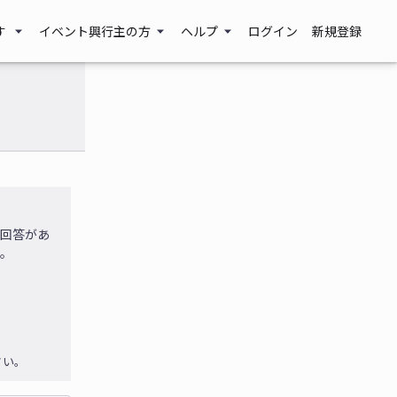
す
イベント興行主の方
ヘルプ
ログイン
新規登録
に回答があ
す。
さい。