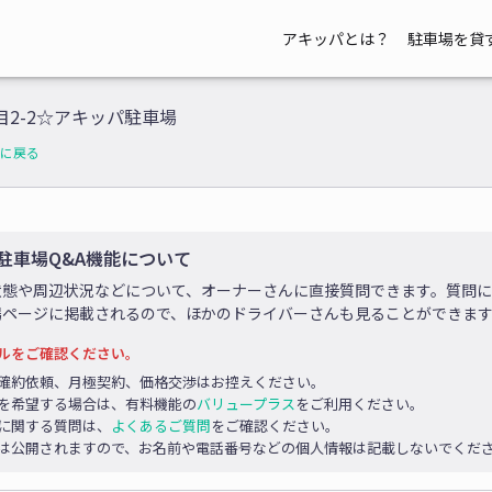
アキッパとは？
駐車場を貸
目2-2☆アキッパ駐車場
に戻る
駐車場Q&A機能について
状態や周辺状況などについて、オーナーさんに直接質問できます。質問
場ページに掲載されるので、ほかのドライバーさんも見ることができま
ルをご確認ください。
確約依頼、月極契約、価格交渉はお控えください。
を希望する場合は、有料機能の
バリュープラス
をご利用ください。
に関する質問は、
よくあるご質問
をご確認ください。
は公開されますので、お名前や電話番号などの個人情報は記載しないでくだ