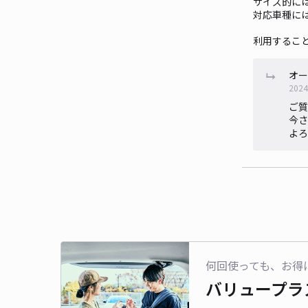
サイズ的に
対応車種に
利用するこ
オー
2024
ご質
今さ
よろ
何回使っても、お得
バリュープラ