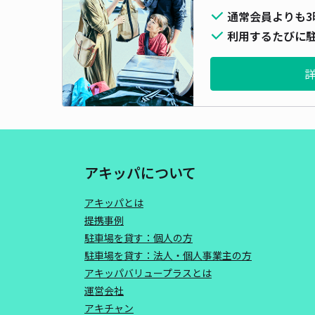
通常会員よりも3
利用するたびに駐
アキッパについて
アキッパとは
提携事例
駐車場を貸す：個人の方
駐車場を貸す：法人・個人事業主の方
アキッパバリュープラスとは
運営会社
アキチャン