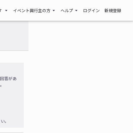
す
イベント興行主の方
ヘルプ
ログイン
新規登録
に回答があ
す。
さい。