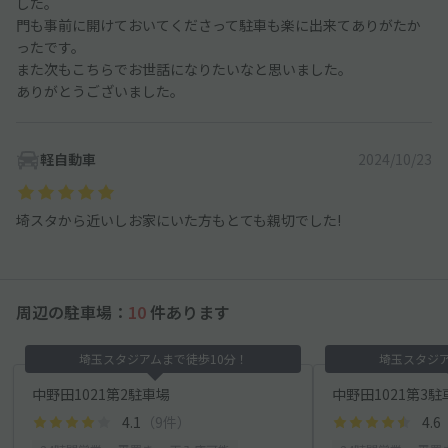
した。
門も事前に開けておいてくださって駐車も楽に出来てありがたか
ったです。
また次もこちらでお世話になりたいなと思いました。
ありがとうございました。
軽自動車
2024/10/23
埼スタから近いしお家にいた方もとても親切でした!
周辺の駐車場：
10
件あります
埼玉スタジアムまで徒歩10分！
埼玉スタジア
中野田1021第2駐車場
中野田1021第3駐
4.1
（9件）
4.6