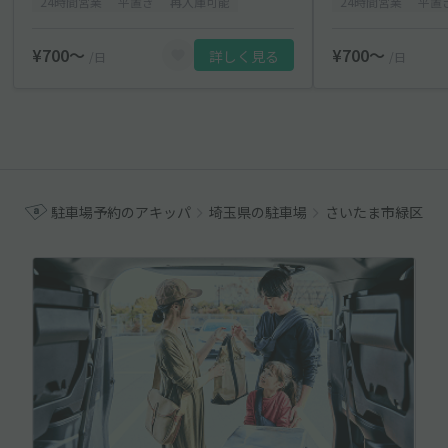
24時間営業
平置き
再入庫可能
24時間営業
平置
¥700〜
¥700〜
詳しく見る
/日
/日
駐車場予約のアキッパ
埼玉県の駐車場
さいたま市緑区の