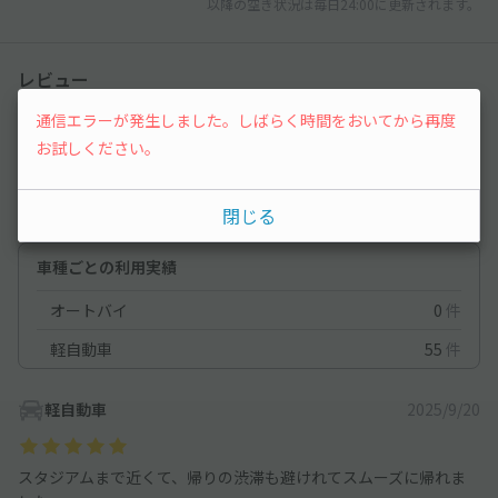
以降の空き状況は毎日24:00に更新されます。
レビュー
通信エラーが発生しました。しばらく時間をおいてから再度
4.7
（7件）
お試しください。
満足度
4.7
立地
4.9
閉じる
停めやすさ
4.6
駐車料金
4.6
車種ごとの利用実績
オートバイ
0
件
軽自動車
55
件
軽自動車
2025/9/20
スタジアムまで近くて、帰りの渋滞も避けれてスムーズに帰れま