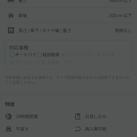
340cm 以下
長さ
200cm 以下
車幅
制限なし
高さ / 車下 / タイヤ幅 /
重さ
対応車種
オートバイ
軽自動車
コンパクトカー
中型車
ワンボックス
大型車・SUV
対応車種に該当する車両でも、サイズ制限を超えるものは駐車できませんの
でご注意ください。
特徴
24時間営業
日貸しのみ
平置き
再入庫可能