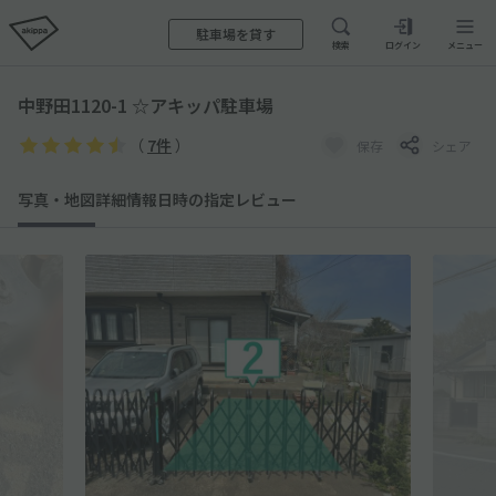
駐車場を貸す
検索
ログイン
メニュー
中野田1120-1 ☆アキッパ駐車場
（
7件
）
保存
シェア
写真・地図
詳細情報
日時の指定
レビュー