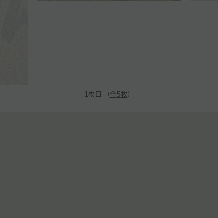
1
枚目 （
全
5
枚
）