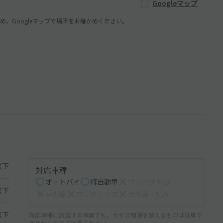
Googleマップ
、Googleマップで場所をお確かめください。
以下
対応車種
オートバイ
軽自動車
コンパクトカー
以下
中型車
ワンボックス
大型車・SUV
以下
対応車種に該当する車両でも、サイズ制限を超えるものは駐車で
きませんのでご注意ください。