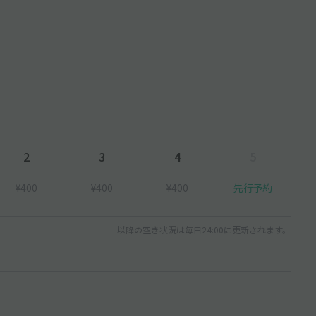
2
3
4
5
¥400
¥400
¥400
先行予約
以降の空き状況は毎日24:00に更新されます。