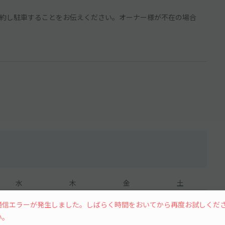
約し駐車することをお伝えください。オーナー様が不在の場合
水
木
金
土
通信エラーが発生しました。しばらく時間をおいてから再度お試しくだ
い。