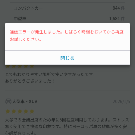
コンパクトカー
844
件
中型車
1,681
件
ワンボックス
754
件
通信エラーが発生しました。しばらく時間をおいてから再度
お試しください。
大型車・SUV
1,209
件
大型車・SUV
2026/4/7
閉じる
とてもわかりやすい場所で使いやすかったです。
ありがとうございました！
大型車・SUV
2026/1/5
大塚での会議出席のため年に5回程度利用しております。ストレス
無く使用でき快適な印象です。特にヨーロッパ車の駐車が多く安
心感が有ります。