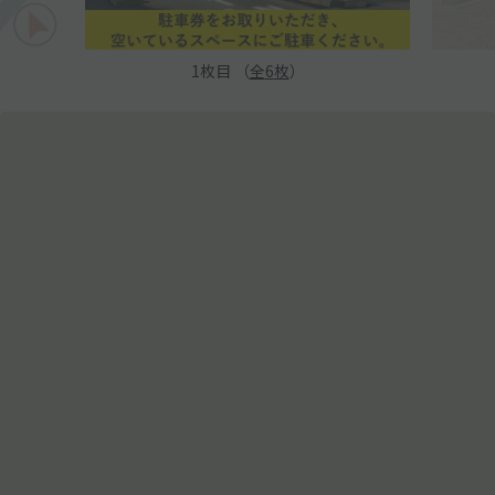
1
枚目 （
全
6
枚
）