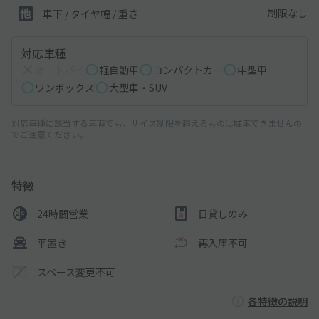
制限なし
車下 / タイヤ幅 / 重さ
対応車種
オートバイ
軽自動車
コンパクトカー
中型車
ワンボックス
大型車・SUV
対応車種に該当する車両でも、サイズ制限を超えるものは駐車できませんの
でご注意ください。
特徴
24時間営業
日貸しのみ
平置き
再入庫不可
スペース変更不可
各特徴の説明