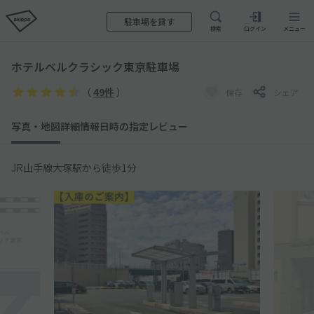
駐車場を貸す
検索
ログイン
メニュー
ホテルベルクラシック東京駐車場
（
49件
）
保存
シェア
写真・地図
詳細情報
日時の指定
レビュー
JR山手線大塚駅から徒歩1分