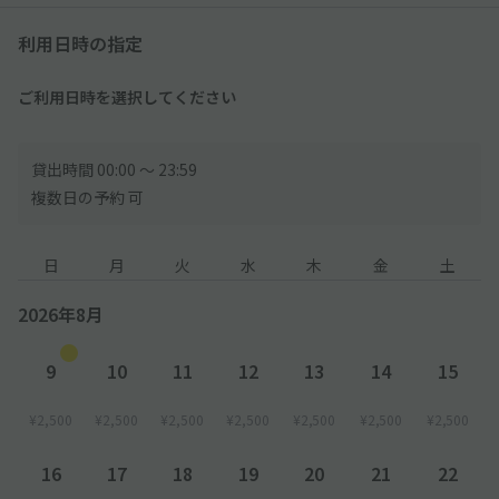
客様はakippaと料金体系が異なりますので予めご了承くださ
い。
利用日時の指定
●当ホテル駐車場利用規約に従ってご利用ください。
ご利用日時を選択してください
【入庫方法】
１. 入口ゲートで駐車券をお取りください。
貸出時間 00:00 〜 23:59
２. 場内の空いているスペースにご駐車ください。
複数日の予約 可
※ 駐車券は出庫時に必要となりますので、紛失されないようご注
意ください。万が一紛失された場合は、別途料金が発生する場合
がございます。
日
月
火
水
木
金
土
【出庫方法】
2026年8月
１. 出庫前に駐車券をお持ちの上、1Fフロントまでお越しくださ
い。 駐車券、akippa予約完了画面をご提示いただき、駐車券の
9
10
11
12
13
14
15
処理をさせていただきます。
２. 出庫ゲートの精算機に駐車券をお入れください。
¥2,500
¥2,500
¥2,500
¥2,500
¥2,500
¥2,500
¥2,500
※事前にフロントにて駐車券処理をされずに精算機に駐車券をお
16
17
18
19
20
21
22
入れになった場合、通常の時間貸しの駐車料金が発生致します。