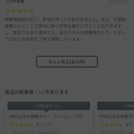
中型車
2025/8/11
駐車場自体が広く、余裕を持ってとめられました。また、平面駐
車場ということで途中に車へ荷物を取りに行くこともできます
し、駅近でもあり便利です。またホテルの駐車場なので、スタッ
フのかたの対応も丁寧で満足しています。
もっと見る(全35件)
周辺の駐車場：
10
件あります
大塚駅徒歩３分！
大塚
PNP山手大塚駅タワー【ハイルーフ可】
5
（11件）
4.7
07:00〜21:45
機械式(有人)
07:00〜21:45
機