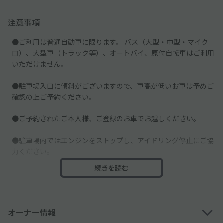
注意事項
●ご利用は普通自動車に限ります。 バス（大型・中型・マイク
ロ）、大型車（トラック等）、オートバイ、原付自転車はご利用
いただけません。
●駐車場入口に傾斜がございますので、車高が低いお車は予めご
確認の上ご予約ください。
●ご予約されたご本人様、ご登録のお車でお越しください。
●駐車場内ではエンジンをストップし、アイドリング停止にご協
力ください。
続きを読む
●予約時間を超えてご利用された場合、現地にて超過料金をお支
払いください。
超過料金 30分 / 500円(税込)
オーナー情報
●ホテル館内をご利用のお客様、akippaからのご予約でないお