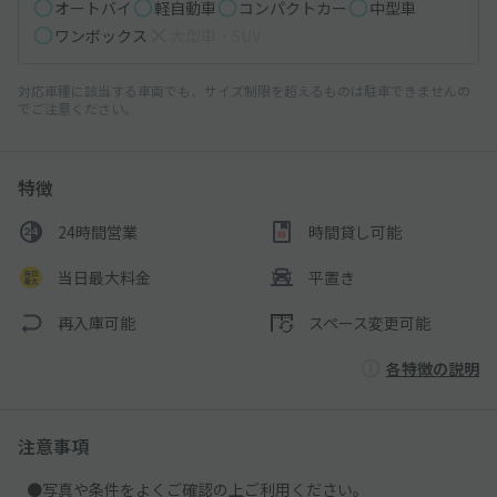
オートバイ
軽自動車
コンパクトカー
中型車
ワンボックス
大型車・SUV
対応車種に該当する車両でも、サイズ制限を超えるものは駐車できませんの
でご注意ください。
特徴
24時間営業
時間貸し可能
当日最大料金
平置き
再入庫可能
スペース変更可能
各特徴の説明
注意事項
●写真や条件をよくご確認の上ご利用ください。