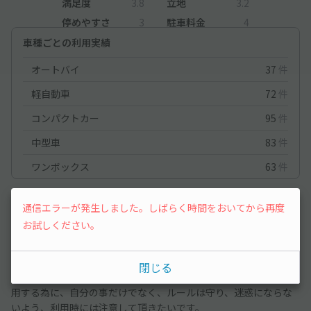
満足度
3.8
立地
3.2
停めやすさ
3
駐車料金
4
車種ごとの利用実績
オートバイ
37
件
軽自動車
72
件
コンパクトカー
95
件
中型車
83
件
ワンボックス
63
件
コンパクトカー
2024/1/5
通信エラーが発生しました。しばらく時間をおいてから再度
お試しください。
いつも利用させて頂いて助かっています。
ただ、今回は隣に駐車されていた車が大幅にはみ出して斜めに駐
閉じる
車されていて、車の出し入れ時に大変困りました。気持ち良く利
用する為に、自分の事だけでなく、ルールは守り、迷惑にならな
いよう、利用時には注意して頂きたいです。