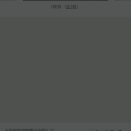
1
枚目 （
全
3
枚
）
大阪府吹田市藤が丘町5-21