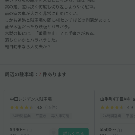
案の定、道は狭く何度も切り返しようやく駐車。
前の家の車が大きく非常に止めにくい。
しかも道路と駐車場の間に40センチほどの側溝があって
蓋が木製だったり鉄板とバラバラ。
木製の板には、「重量禁止」？と手書きがある。
落ちないかとハラハラした。
軽自動車なら大丈夫か？
周辺の駐車場：
7
件あります
中田レジデンス駐車場
山手町4丁目A宅"a
4.8
（15件）
4.9
24時間営業
平置き
再入庫可能
24時間営業
平置
¥390〜
¥500〜
/日
/日
詳しく見る