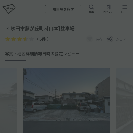
駐車場を貸す
検索
ログイン
メニュー
＊ 吹田市藤が丘町5[山本]駐車場
（
5件
）
保存
シェア
写真・地図
詳細情報
日時の指定
レビュー