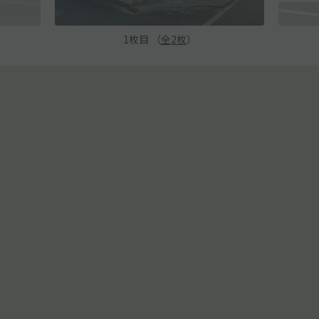
1
枚目 （
全
2
枚
）