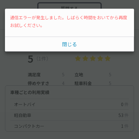
質問する
通信エラーが発生しました。しばらく時間をおいてから再度
お試しください。
レビュー
閉じる
5
（1件）
満足度
5
立地
5
停めやすさ
4
駐車料金
5
車種ごとの利用実績
オートバイ
0
件
軽自動車
53
件
コンパクトカー
1
件