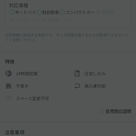
対応車種
オートバイ
軽自動車
コンパクトカー
中型車
ワンボックス
大型車・SUV
対応車種に該当する車両でも、サイズ制限を超えるものは駐車できませんの
でご注意ください。
特徴
24時間営業
日貸しのみ
平置き
再入庫可能
スペース変更不可
各特徴の説明
注意事項