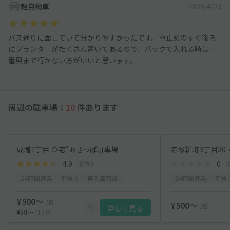
軽自動車
2026/4/23
バス通りに面していて分かりやすかったです。車止めのすぐ後ろ
にプランターがたくさん置いてあるので、バックで入れる時は一
番奥まで行かない方がいいと思います。
周辺の駐車場：
10
件あります
成増1丁目 Ｏ宅"あきっぱ駐車場
赤塚新町3丁目30
4.9
（8件）
0
（
24時間営業
平置き
再入庫可能
24時間営業
平置
¥500〜
/日
¥500〜
/日
詳しく見る
¥50〜
/15分