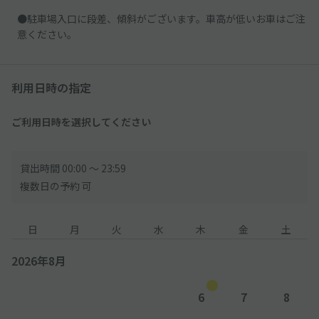
●駐車場入口に段差、傾斜がございます。車高が低いお車はご注
意ください。
利用日時の指定
ご利用日時を選択してください
貸出時間 00:00 〜 23:59
複数日の予約 可
日
月
火
水
木
金
土
2026年8月
6
7
8