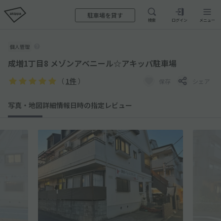
駐車場を貸す
検索
ログイン
メニュー
個人管理
成増1丁目8 メゾンアベニール☆アキッパ駐車場
（
1件
）
保存
シェア
写真・地図
詳細情報
日時の指定
レビュー