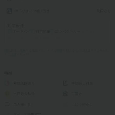
制限なし
車下 / タイヤ幅 / 重さ
対応車種
オートバイ
軽自動車
コンパクトカー
中型車
ワンボックス
大型車・SUV
対応車種に該当する車両でも、サイズ制限を超えるものは駐車できませんの
でご注意ください。
特徴
時間制限あり
時間貸し可能
当日最大料金
平置き
再入庫可能
当日予約不可
スペース変更不可