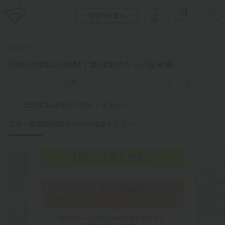
駐車場を貸す
検索
ログイン
メニュー
個人管理
[f9b58]幸区古市場1丁目 個宅アキッパ駐車場
（
0件
）
保存
シェア
この駐車場は当日予約ができません
写真・地図
詳細情報
日時の指定
レビュー