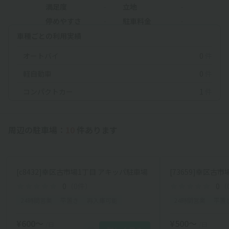
満足度
-
立地
-
停めやすさ
-
駐車料金
-
車種ごとの利用実績
オートバイ
0
件
軽自動車
0
件
コンパクトカー
1
件
周辺の駐車場：
10
件あります
[c8432]幸区古市場1丁目 アキッパ駐車場
0
（0件）
0
（
24時間営業
平置き
再入庫可能
24時間営業
平置
¥600〜
¥500〜
/日
/日