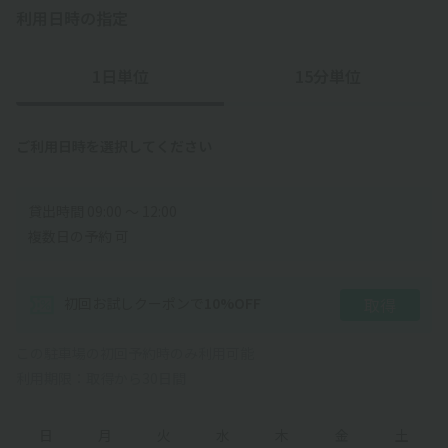
利用日時の指定
1日単位
15分単位
ご利用日時を選択してください
貸出時間 09:00 〜 12:00
複数日の予約 可
初回お試しクーポン
で
10
%OFF
取得
この駐車場の初回予約時のみ利用可能
利用期限：取得から30日間
日
月
火
水
木
金
土