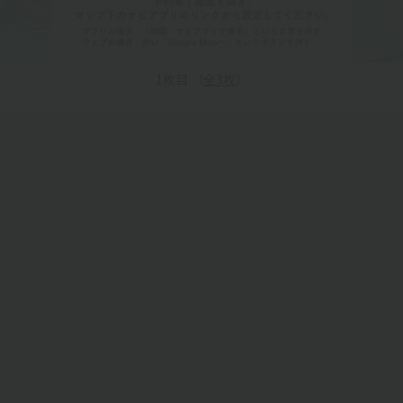
1
枚目 （
全
3
枚
）