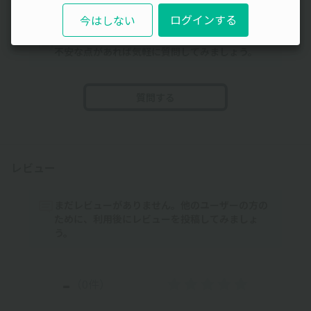
みんなの駐車場Q&A
ログインする
今はしない
まだ質問がありません。なにかわからないことや
不安な点があれば気軽に質問してみましょう。
質問する
レビュー
まだレビューがありません。他のユーザーの方の
ために、利用後にレビューを投稿してみましょ
う。
-
（0件）