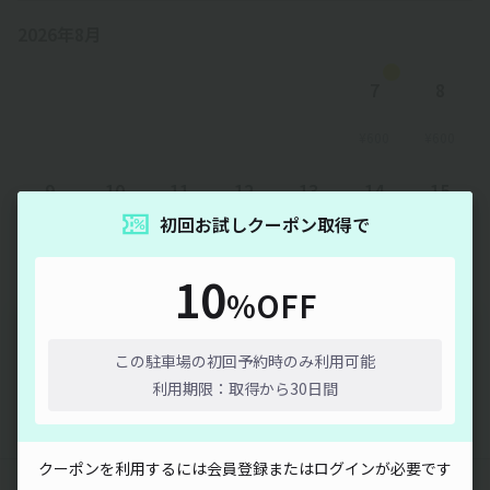
2026年8月
7
8
¥600
¥600
9
10
11
12
13
14
15
初回お試しクーポン取得で
¥600
¥600
¥600
¥600
¥600
¥600
¥600
10
16
17
18
19
20
21
%OFF
通信エラーが発生しました。しばらく時間をおいてから再度
¥600
¥600
¥600
¥600
¥600
先行予約
お試しください。
この駐車場の初回予約時のみ利用可能
利用期限：取得から30日間
以降の空き状況は毎日24:00に更新されます。
閉じる
クーポンを利用するには会員登録またはログインが必要です