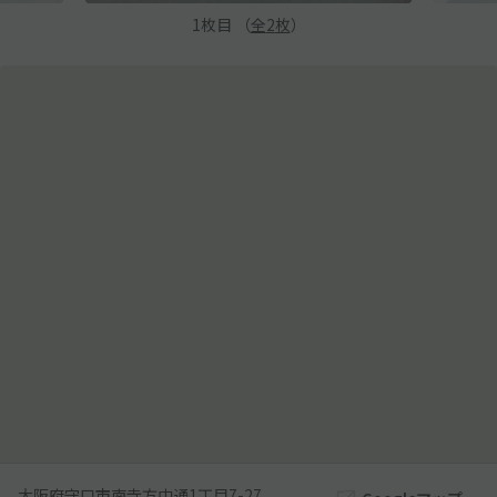
1
枚目 （
全
2
枚
）
大阪府守口市南寺方中通1丁目7-27