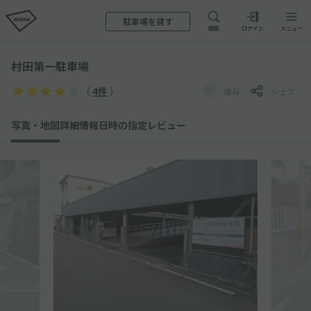
駐車場を貸す
検索
ログイン
メニュー
村田第一駐車場
（
4件
）
保存
シェア
写真・地図
詳細情報
日時の指定
レビュー