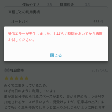
停めやすさ
3.5
駐車料金
3.3
車種ごとの利用実績
オートバイ
638
件
軽自動車
319
件
通信エラーが発生しました。しばらく時間をおいてから再度
コンパクトカー
195
件
お試しください。
中型車
300
件
閉じる
ワンボックス
111
件
軽自動車
2019/5/31
近くで工事をしているため、
ほぼ毎日のように利用しています
車が三台分停められるスペースがあり、奧から停めるよう番号を
指定されるケースが多いように見受けますが、駐車場の出入口に
とても近く車を停めてしまうと出入りがしづらいように感じます