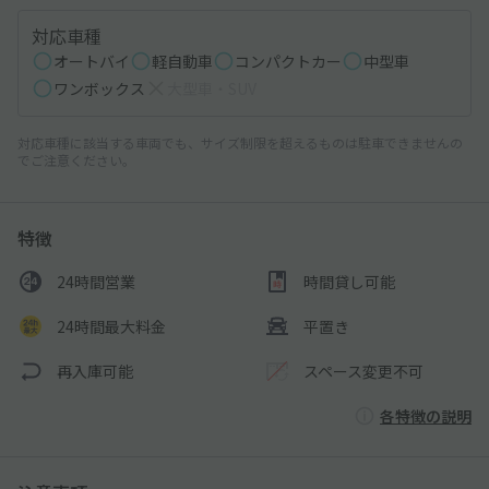
対応車種
オートバイ
軽自動車
コンパクトカー
中型車
ワンボックス
大型車・SUV
対応車種に該当する車両でも、サイズ制限を超えるものは駐車できませんの
でご注意ください。
特徴
24時間営業
時間貸し可能
24時間最大料金
平置き
再入庫可能
スペース変更不可
各特徴の説明