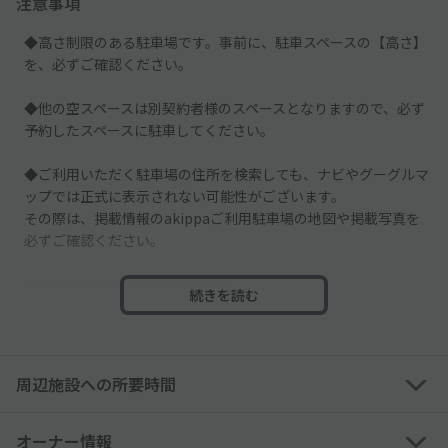
注意事項
◆高さ制限のある駐車場です。事前に、駐車スペースの【高さ】
を、必ずご確認ください。
◆他の空スペースは別契約者様のスペースとなりますので、必ず
予約したスペースに駐車してください。
◆ご利用いただく駐車場の住所を検索しても、ナビやグーグルマ
ップでは正式に表示されない可能性がございます。
その際は、掲載情報のakippaご利用駐車場の地図や掲載写真を
必ずご確認ください。
───────────────
続きを読む
◇隣地が住宅・マンションのため、「アイドリング・騒音や振
動」にご配慮くださいませ。
周辺施設への所要時間
◇予約された方ご本人・記入した車種、ナンバーでお越しくださ
い。
オーナー情報