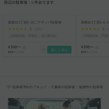
周辺の駐車場：
9
件あります
高根台3丁目9-10◯アキッパ駐車場
高根台3丁目5-6
5
（2件）
5
（
24時間営業
平置き
再入庫可能
24時間営業
平置
¥300〜
¥300〜
/日
/日
詳しく見る
¥30〜
/15分
¥30〜
/15分
駐車場予約のアキッパ
千葉県の駐車場
船橋市の駐車場