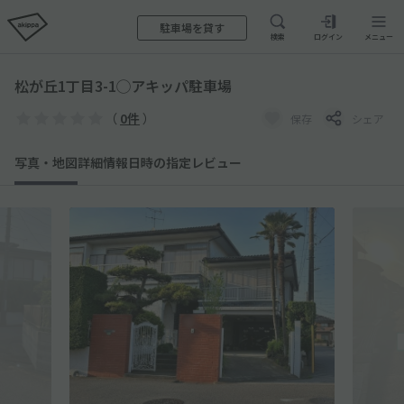
駐車場を貸す
検索
ログイン
メニュー
松が丘1丁目3-1◯アキッパ駐車場
（
0件
）
保存
シェア
写真・地図
詳細情報
日時の指定
レビュー