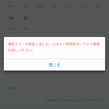
¥600
¥300
¥300
¥300
¥300
¥300
¥600
30
31
¥600
¥300
2026年9月
通信エラーが発生しました。しばらく時間をおいてから再度
お試しください。
1
2
3
4
5
閉じる
¥300
¥300
¥300
¥300
¥300
6
先行予約
以降の空き状況は毎日24:00に更新されます。