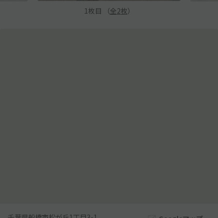
1
枚目 （
全
2
枚
）
千葉県船橋市松が丘1丁目3-1