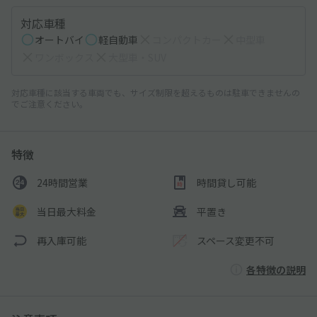
対応車種
オートバイ
軽自動車
コンパクトカー
中型車
ワンボックス
大型車・SUV
対応車種に該当する車両でも、サイズ制限を超えるものは駐車できませんの
でご注意ください。
特徴
24時間営業
時間貸し可能
当日最大料金
平置き
再入庫可能
スペース変更不可
各特徴の説明