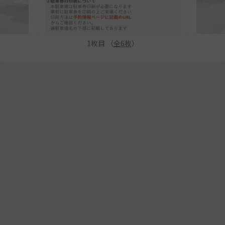
1
枚目 （
全
6
枚
）