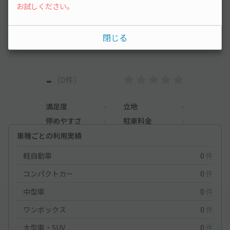
お試しください。
まだレビューがありません。他のユーザーの方の
ために、利用後にレビューを投稿してみましょ
閉じる
う。
-
（0件）
満足度
-
立地
-
停めやすさ
-
駐車料金
-
車種ごとの利用実績
軽自動車
0
件
コンパクトカー
0
件
中型車
0
件
ワンボックス
0
件
大型車・SUV
0
件