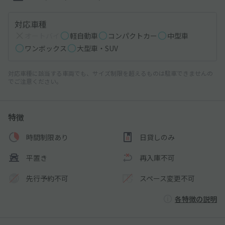
対応車種
オートバイ
軽自動車
コンパクトカー
中型車
ワンボックス
大型車・SUV
対応車種に該当する車両でも、サイズ制限を超えるものは駐車できませんの
でご注意ください。
特徴
時間制限あり
日貸しのみ
平置き
再入庫不可
先行予約不可
スペース変更不可
各特徴の説明