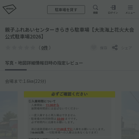
駐車場を貸す
検索
ログイン
メニュー
親子ふれあいセンターきらきら駐車場【大洗海上花火大会
公式駐車場2026】
（
0件
）
保存
シェア
写真・地図
詳細情報
日時の指定
レビュー
会場まで:1.6㎞(22分)