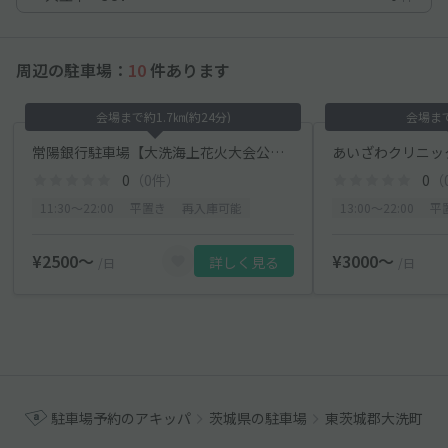
周辺の駐車場：
10
件あります
会場まで約1.7㎞(約24分)
会場まで:
常陽銀行駐車場【大洗海上花火大会公式駐車場2026】
0
（0件）
0
（
11:30〜22:00
平置き
再入庫可能
13:00〜22:00
平
¥2500〜
¥3000〜
詳しく見る
/日
/日
駐車場予約のアキッパ
茨城県の駐車場
東茨城郡大洗町の