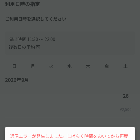
駐停車は一切できません。周辺エリアへの駐停車は絶対におやめ
利用日時の指定
ください。会場への車での送迎は絶対におやめ下さい。
〇各駐車場からの出庫時は係員の誘導に従ってください。
ご利用日時を選択してください
〇駐車場によっては、雨などで路面がぬかるむなど足元が非常に
悪い場所もございます。予めご了承下さい。
〇駐車場内の駐車場所の指定はできません。入庫順に係員の指示
貸出時間 11:30 〜 22:00
で駐車下さい。
複数日の予約 可
〇未成年者・車を運転する方の飲酒は法律で禁止されています。
また、飲酒運転は同乗者も含め法律違反となります。 絶対におや
め下さい。
日
月
火
水
木
金
土
〇駐車場内の駐車位置から会場まで遠い場合もございます。予め
了承下さい。
2026年9月
〇当日は特に花火打上げ開始2時間前および終演後に大変な混雑
が予想されます。駐車場の入出庫に長時間かかる場合もございま
26
す。
〇夜は駐車位置がわかりづらくなります。駐車時に必ず駐車位置
¥2,500
をご確認下さい。
〇混雑状況などによりご案内ルートや駐車場の変更を余儀なくす
る場合がございます。係員・警備員の誘導に従って下さい。
レビュー
通信エラーが発生しました。しばらく時間をおいてから再度