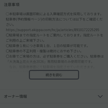
注意事項
◯本駐車場は画面印刷による入庫確認方式を採用しております。
駐車券(予約情報ページ)の印刷方法については以下をご確認くだ
さい。
https://support.akippa.com/hc/ja/articles/8910172225295
〇駐車場までの指定ルートをご案内しております。指定ルートを
ご利用の上ご来場下さい。
〇駐車券１枚につき車両１台、１日の駐車が可能です。
〇駐車券の不正利用・複製は絶対におやめ下さい。
〇お車でご来場の方は、必ず駐車券をご購入ください。駐車券は
「大洗海上花火大会2026」専用駐車場のみ使用可能です。
なお、駐車券券面にて駐車場を指定させていただきます。
〇駐車場の利用時間は、11:30〜22:00です。
続きを読む
■周辺道路混雑のため17:00までに入庫をお願いいたします。
（18:00以降、一切駐車場への入庫は出来なくなります）
〇開場前における入庫待ちは絶対におやめ下さい。
〇駐車後の車の出入り、車両の夜間の留め置きはできません。
オーナー情報
〇マイクロバス・キャンピングカー等でのご来場はできません。
〇近隣施設への無断駐車は絶対におやめください。会場近辺への