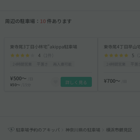
周辺の駐車場：
10
件あります
東寺尾3丁目小林宅"akippa駐車場
東寺尾4丁目早山宅"
4
（1件）
5
（
24時間営業
平置き
再入庫可能
24時間営業
平置
¥500〜
/日
¥700〜
/日
詳しく見る
¥50〜
/15分
駐車場予約のアキッパ
神奈川県の駐車場
横浜市鶴見区の