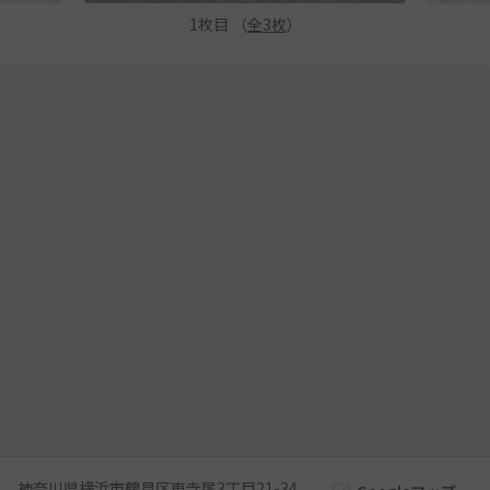
1
枚目 （
全
3
枚
）
神奈川県横浜市鶴見区東寺尾3丁目21-34