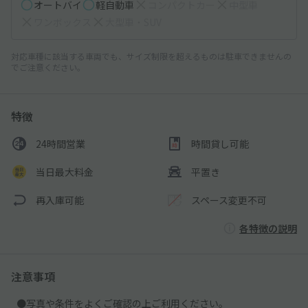
オートバイ
軽自動車
コンパクトカー
中型車
ワンボックス
大型車・SUV
対応車種に該当する車両でも、サイズ制限を超えるものは駐車できませんの
でご注意ください。
特徴
24時間営業
時間貸し可能
当日最大料金
平置き
再入庫可能
スペース変更不可
各特徴の説明
注意事項
●写真や条件をよくご確認の上ご利用ください。