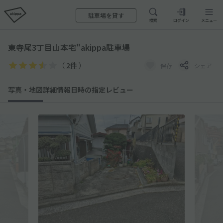
駐車場を貸す
検索
ログイン
メニュー
東寺尾3丁目山本宅"akippa駐車場
（
2件
）
保存
シェア
写真・地図
詳細情報
日時の指定
レビュー