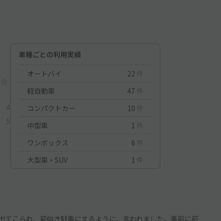
車種ごとの利用実績
オートバイ
22
件
軽自動車
47
件
4
コンパクトカー
10
件
5
中型車
1
件
ワンボックス
6
件
大型車・SUV
1
件
出てこられ、前向き駐車にするように、言われました。事前に前