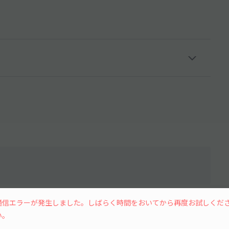
水
木
金
土
通信エラーが発生しました。しばらく時間をおいてから再度お試しくだ
い。