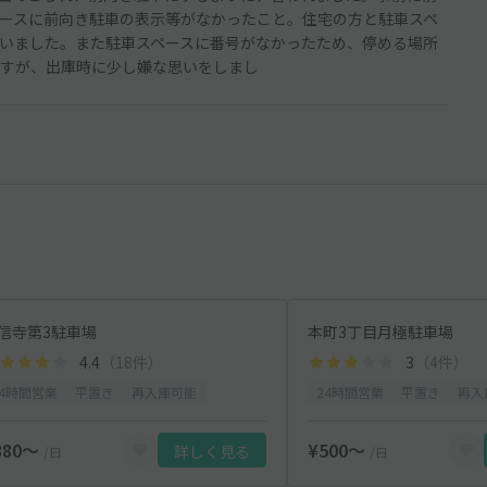
ースに前向き駐車の表示等がなかったこと。住宅の方と駐車スペ
いました。また駐車スペースに番号がなかったため、停める場所
すが、出庫時に少し嫌な思いをしまし
信寺第3駐車場
本町3丁目月極駐車場
4.4
（18件）
3
（4件）
24時間営業
平置き
再入庫可能
24時間営業
平置き
再入
380〜
¥500〜
詳しく見る
/日
/日