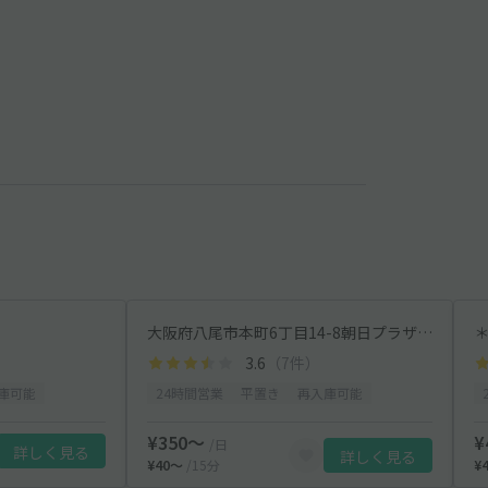
大阪府八尾市本町6丁目14-8朝日プラザ内 駐車場
＊
3.6
（7件）
庫可能
24時間営業
平置き
再入庫可能
¥350〜
¥
/日
詳しく見る
詳しく見る
¥40〜
/15分
¥