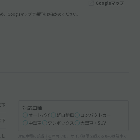
Googleマップ
、Googleマップで場所をお確かめください。
以下
対応車種
オートバイ
軽自動車
コンパクトカー
以下
中型車
ワンボックス
大型車・SUV
なし
対応車種に該当する車両でも、サイズ制限を超えるものは駐車で