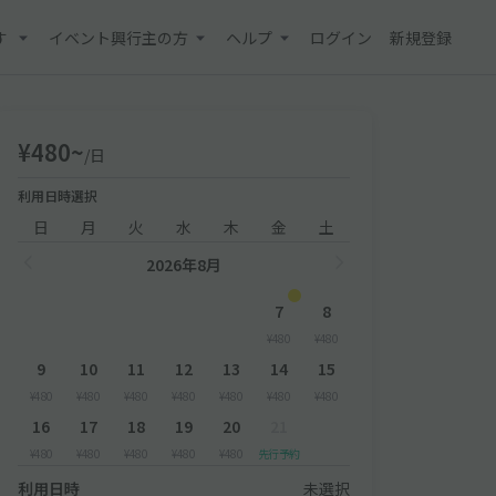
す
イベント興行主の方
ヘルプ
ログイン
新規登録
¥480~
/日
利用日時選択
日
月
火
水
木
金
土
2026年8月
7
8
¥480
¥480
9
10
11
12
13
14
15
¥480
¥480
¥480
¥480
¥480
¥480
¥480
16
17
18
19
20
21
¥480
¥480
¥480
¥480
¥480
先行予約
利用日時
未選択