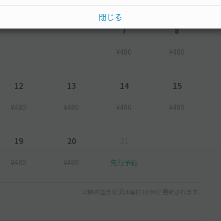
閉じる
7
8
¥480
¥480
12
13
14
15
¥480
¥480
¥480
¥480
19
20
21
¥480
¥480
先行予約
以降の空き状況は毎日24:00に更新されます。