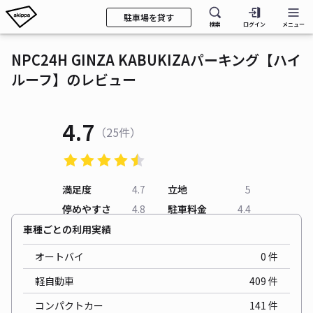
駐車場を貸す
検索
ログイン
メニュー
NPC24H GINZA KABUKIZAパーキング【ハイ
ルーフ】のレビュー
4.7
（25件）
満足度
4.7
立地
5
停めやすさ
4.8
駐車料金
4.4
車種ごとの利用実績
オートバイ
0
件
軽自動車
409
件
コンパクトカー
141
件