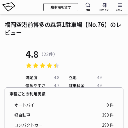
駐車場を貸す
検索
ログイン
メニュー
福岡空港前博多の森第1駐車場【No.76】のレ
ビュー
4.8
（22件）
満足度
4.8
立地
4.6
停めやすさ
4.7
駐車料金
4.6
車種ごとの利用実績
オートバイ
0
件
軽自動車
393
件
コンパクトカー
290
件