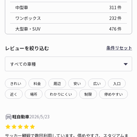
中型車
311
件
ワンボックス
232
件
大型車・SUV
476
件
レビューを絞り込む
条件リセット
きれい
料金
周辺
安い
広い
入口
近く
場所
わかりにくい
制限
停めやすい
軽自動車
2026/5/23
サッカー観戦で数回利用しています。停めやすさ、スタジアムま