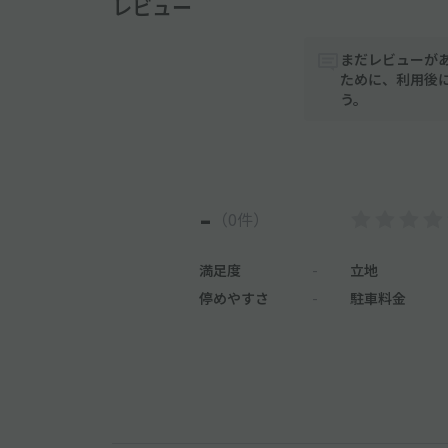
レビュー
まだレビューが
ために、利用後
う。
-
（0件）
満足度
-
立地
停めやすさ
-
駐車料金