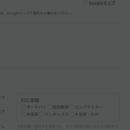
Googleマップ
、Googleマップで場所をお確かめください。
以下
対応車種
オートバイ
軽自動車
コンパクトカー
以下
中型車
ワンボックス
大型車・SUV
なし
対応車種に該当する車両でも、サイズ制限を超えるものは駐車で