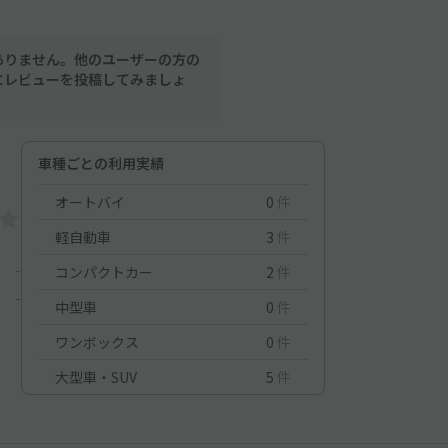
ありません。他のユーザーの方の
にレビューを投稿してみましょ
車種ごとの利用実績
オートバイ
0
件
軽自動車
3
件
-
コンパクトカー
2
件
-
中型車
0
件
ワンボックス
0
件
大型車・SUV
5
件