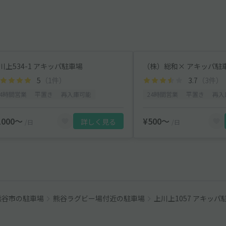
川上534-1 アキッパ駐車場
（株）総和× アキッパ駐
5
（1件）
3.7
（3件）
24時間営業
平置き
再入庫可能
24時間営業
平置き
再入
1000〜
¥500〜
詳しく見る
/日
/日
熊谷市の駐車場
熊谷ラグビー場付近の駐車場
上川上1057 アキッパ