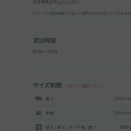
埼玉県熊谷市上川上1057
※カーナビ住所検索では正しい場所が示されないことがあるため
貸出時間
00:00〜23:59
サイズ制限
※必ずご確認ください
500cm 
長さ
250cm 
車幅
制限
高さ / 車下 / タイヤ幅 /
重さ