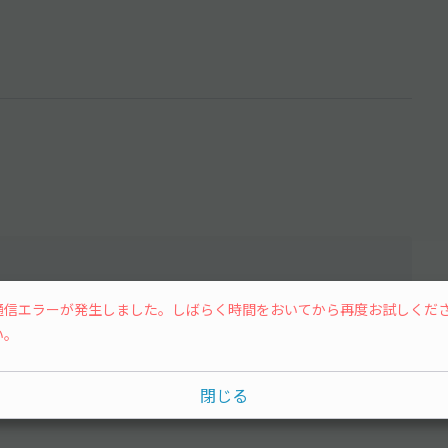
通信エラーが発生しました。しばらく時間をおいてから再度お試しくだ
い。
水
木
金
土
閉じる