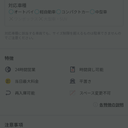
対応車種
オートバイ
軽自動車
コンパクトカー
中型車
ワンボックス
大型車・SUV
対応車種に該当する車両でも、サイズ制限を超えるものは駐車できませんの
でご注意ください。
特徴
24時間営業
時間貸し可能
当日最大料金
平置き
再入庫可能
スペース変更不可
各特徴の説明
注意事項