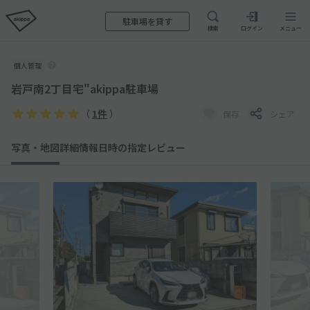
駐車場を貸す
検索
ログイン
メニュー
個人管理
岩戸南2丁目宅"akippa駐車場
（
1件
）
保存
シェア
写真・地図
詳細情報
日時の指定
レビュー