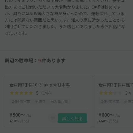
けのタイミングだった家主様が丁寧に誘導してくださり、安全な
出方までご指南いただいて大変助かりました。道幅は狭めです
が、周りにはSUV等大きな車が多かったので、運転慣れしている
方には問題ない範囲だと思います。知人の家に近かったことから
利用させていただきました。また機会がありましたらお世話にな
りたいです。
周辺の駐車場：
9
件あります
岩戸南2丁目10-3"akippa駐車場
岩戸南3丁目戸建
5
（1件）
3.4
24時間営業
平置き
再入庫可能
24時間営業
平置
¥500〜
¥600〜
/日
/日
詳しく見る
¥50〜
/15分
¥60〜
/15分