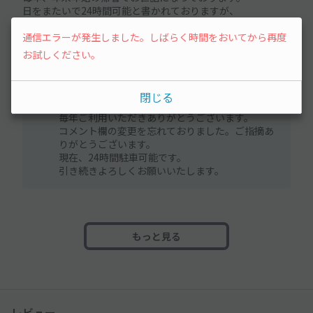
日をまたいで24時間可能と書かれておりますが、
コメントには、9:00-20:00と書かれております。
複数日の駐車でもこの時間内のみで、夜間駐車は難しいとい
通信エラーが発生しました。しばらく時間をおいてから再度
うことでしょうか？
お試しください。
オーナーさんの回答
閉じる
2025/12/25 22:34
毎年ご利用いただきありがとうございます。
コメント欄の変更を忘れておりました。ご指摘あ
りがとうございます。
現在、24時間駐車可能です。
引き続きよろしくお願いいたします。
もっと見る
レビュー