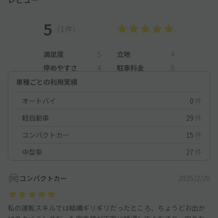
5
（1件）
満足度
5
立地
4
停めやすさ
4
駐車料金
5
車種ごとの利用実績
オートバイ
0
件
軽自動車
29
件
コンパクトカー
15
件
中型車
27
件
コンパクトカー
2025/2/20
私の運転スキルでは結構ギリギリだったところ、ちょうどお出か