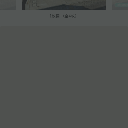
1
枚目 （
全
4
枚
）