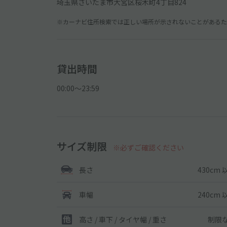
埼玉県さいたま市大宮区桜木町4丁目824
※カーナビ住所検索では正しい場所が示されないことがあるため
貸出時間
00:00〜23:59
サイズ制限
※必ずご確認ください
430cm 
長さ
240cm 
車幅
制限
高さ / 車下 / タイヤ幅 /
重さ