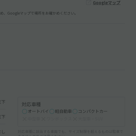
Googleマップ
、Googleマップで場所をお確かめください。
以下
対応車種
オートバイ
軽自動車
コンパクトカー
以下
中型車
ワンボックス
大型車・SUV
なし
対応車種に該当する車両でも、サイズ制限を超えるものは駐車で