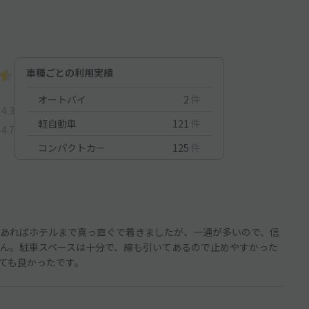
車種ごとの利用実績
オートバイ
2
件
4.3
軽自動車
121
件
4.7
コンパクトカー
125
件
あればホテルまで真っ直ぐで着きましたが、一通が多いので、信
ん。駐車スペースは十分で、線も引いてあるので止めやすかった
ても良かったです。