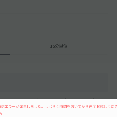
15分単位
水
木
金
土
通信エラーが発生しました。しばらく時間をおいてから再度お試しくだ
い。