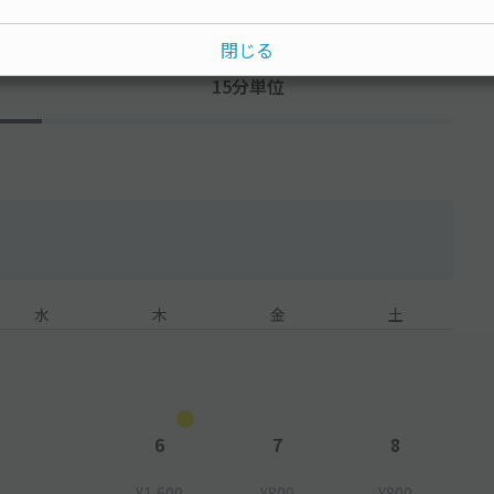
閉じる
15分単位
水
木
金
土
6
7
8
¥1,600
¥800
¥800