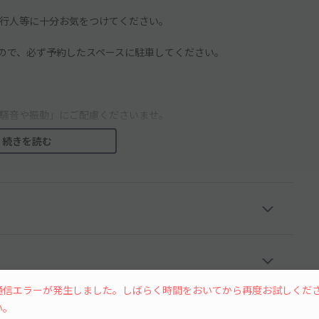
行人等に十分お気をつけてください。
ので、必ず予約したスペースに駐車してください。
騒音や振動」にご配慮くださいませ。
続きを読む
越しください。
通信エラーが発生しました。しばらく時間をおいてから再度お試しくだ
い。