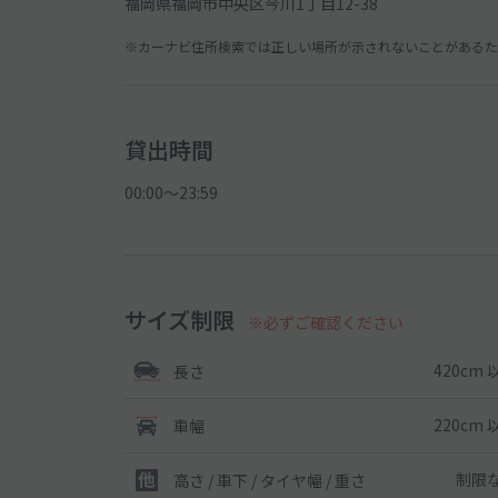
福岡県福岡市中央区今川1丁目12-38
※カーナビ住所検索では正しい場所が示されないことがあるため
貸出時間
00:00〜23:59
サイズ制限
※必ずご確認ください
420cm 
長さ
220cm 
車幅
制限
高さ / 車下 / タイヤ幅 /
重さ