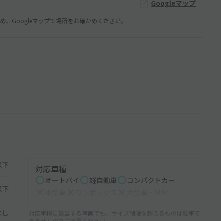
Googleマップ
、Googleマップで場所をお確かめください。
以下
対応車種
オートバイ
軽自動車
コンパクトカー
以下
中型車
ワンボックス
大型車・SUV
なし
対応車種に該当する車両でも、サイズ制限を超えるものは駐車で
きませんのでご注意ください。