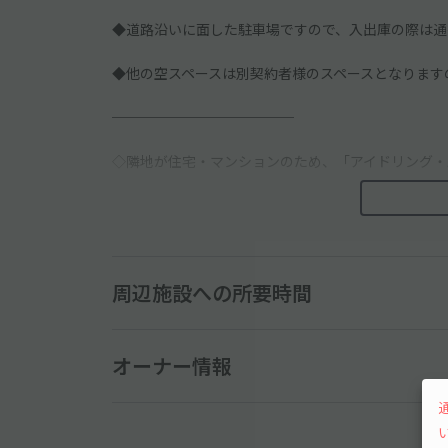
◆道路沿いに面した駐車場ですので、入出庫の際は通
◆他の空スペースは別契約者様のスペースとなります
─────────────
◇隣地が住宅・マンションのため、「アイドリング・
◇予約された方ご本人・記入した車種、ナンバーでお
周辺施設への所要時間
オーナー情報