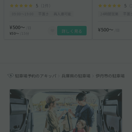
5
（1件）
5
（
09:00〜19:00
平置き
再入庫可能
24時間営業
平置
¥500〜
/日
¥500〜
/日
詳しく見る
¥50〜
/15分
駐車場予約のアキッパ
兵庫県の駐車場
伊丹市の駐車場