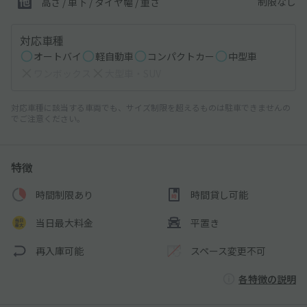
制限なし
高さ / 車下 / タイヤ幅 /
重さ
対応車種
オートバイ
軽自動車
コンパクトカー
中型車
ワンボックス
大型車・SUV
対応車種に該当する車両でも、サイズ制限を超えるものは駐車できませんの
でご注意ください。
特徴
時間制限あり
時間貸し可能
当日最大料金
平置き
再入庫可能
スペース変更不可
各特徴の説明