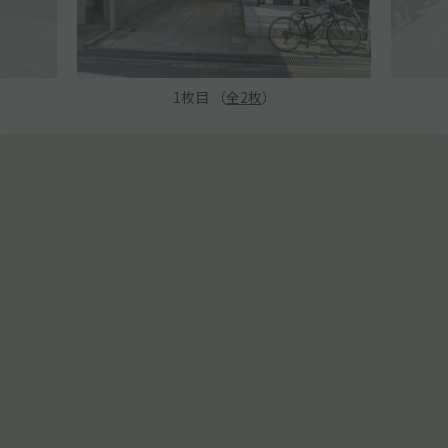
1
枚目 （
全
2
枚
）