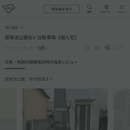
駐車場を貸す
検索
ログイン
メニュー
個人管理
昆陽池公園松ヶ丘駐車場【個人宅】
（
0件
）
保存
シェア
写真・地図
詳細情報
日時の指定
レビュー
昆陽池公園、伊丹西高すぐ