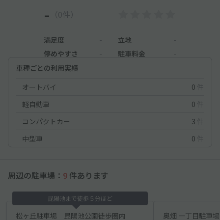
-
（0件）
満足度
-
立地
-
停めやすさ
-
駐車料金
-
車種ごとの利用実績
オートバイ
0
件
軽自動車
0
件
コンパクトカー
3
件
中型車
0
件
周辺の駐車場：
9
件あります
昆陽池まで徒歩５分ほど
松ヶ丘駐車場 昆陽池公園徒歩圏内
奥畑 一丁目駐車場