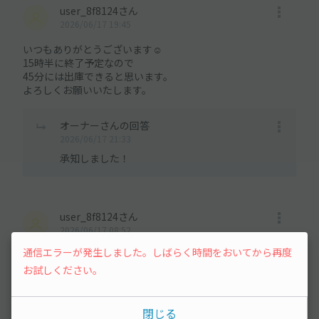
user_8f8124さん
2026/06/17 19:45
いつもありがとうございます☺︎
15時半に終了予定なので
45分には出庫できると思います。
よろしくお願いいたします。
オーナーさんの回答
2026/06/17 21:33
承知しました！
user_8f8124さん
2026/06/17 08:52
通信エラーが発生しました。しばらく時間をおいてから再度
先日はありがとうございました。
7/1、13時半から15時半まで保護者会がありまして
お試しください。
お借りしたいのですが
15時40分頃まで停めさせていただくのは
不可でしょうか？
閉じる