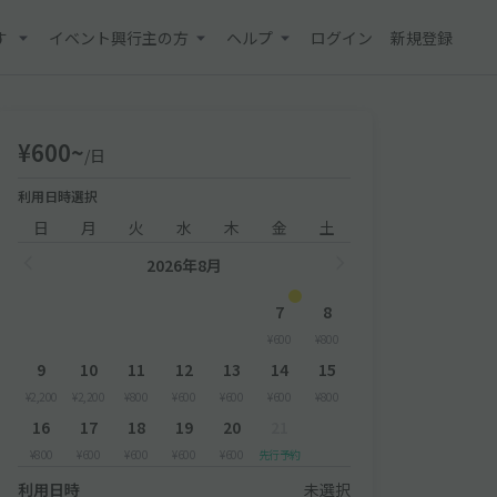
す
イベント興行主の方
ヘルプ
ログイン
新規登録
¥600~
/日
利用日時選択
日
月
火
水
木
金
土
2026年8月
7
8
¥600
¥800
9
10
11
12
13
14
15
¥2,200
¥2,200
¥800
¥600
¥600
¥600
¥800
16
17
18
19
20
21
¥800
¥600
¥600
¥600
¥600
先行予約
利用日時
未選択