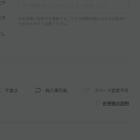
以下
中型車
ワンボックス
大型車・SUV
以下
対応車種に該当する車両でも、サイズ制限を超えるものは駐車で
きませんのでご注意ください。
なし
平置き
再入庫可能
スペース変更不可
各特徴の説明