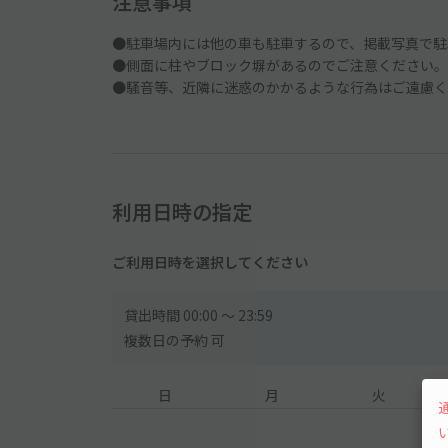
注意事項
●駐車場内には他の車も駐車するので、掲載写真で駐
●側面に柱やブロック塀があるのでご注意ください。
●騒音等、近隣に迷惑のかかるような行為はご遠慮く
利用日時の指定
ご利用日時を選択してください
貸出時間 00:00 〜 23:59
複数日の予約 可
日
月
火