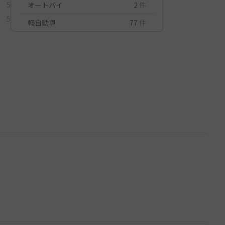
5
オートバイ
2
件
5
軽自動車
77
件