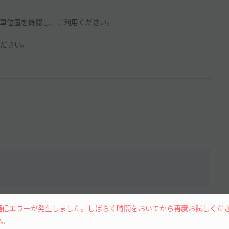
車位置を確認し、ご利用ください。
ださい。
水
木
金
土
通信エラーが発生しました。しばらく時間をおいてから再度お試しくだ
い。