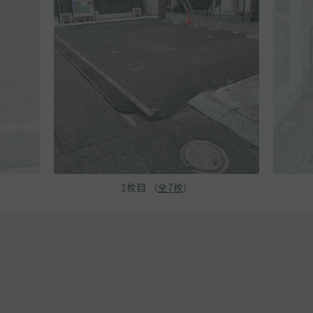
1
枚目 （
全
7
枚
）