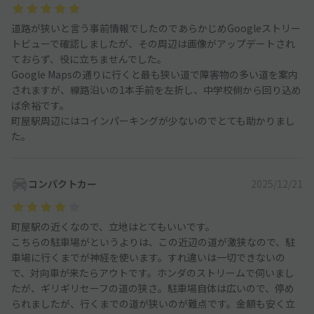
道路が狭いと言う事前情報でしたのであらかじめGoogleストリー
トビューで確認しましたが、その周辺は画像がアップデートされ
ておらず、役に立ちませんでした。
Google Mapsの通りに行くと最も狭い道で障害物の多い道を案内
されますが、線路沿いの1本手前を左折し、中学校側から回り込め
ば余裕です。
町屋駅周辺にはコインパーキングが少ないのでとても助かりまし
た。
コンパクトカー
2025/12/21
町屋駅の近くなので、立地はとてもいいです。
こちらの駐車場がというよりは、この近辺の道が激狭なので、駐
車場に行くまでが神経を使います。すれ違いは一切できないの
で、対向車が来たらアウトです。ホンダのストリームで伺いまし
たが、ギリギリセーフの道の狭さ。駐車場自体は広いので、停め
られましたが、行くまでの道が狭いのが難点です。金額も安く立