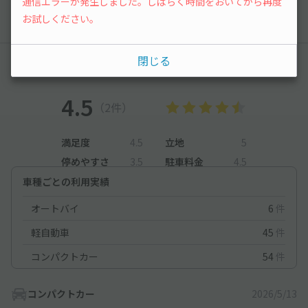
通信エラーが発生しました。しばらく時間をおいてから再度
お試しください。
閉じる
レビュー
4.5
（2件）
満足度
4.5
立地
5
停めやすさ
3.5
駐車料金
4.5
車種ごとの利用実績
オートバイ
6
件
軽自動車
45
件
コンパクトカー
54
件
コンパクトカー
2026/5/13