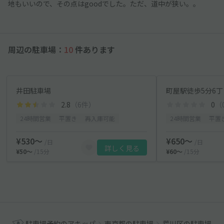
地もいいので、その点はgoodでした。ただ、道中が狭い。。
周辺の駐車場：
10
件あります
井田駐車場
町屋駅徒歩5分6丁目
2.8
（6件）
0
（
24時間営業
平置き
再入庫可能
24時間営業
平置
¥530〜
¥650〜
/日
/日
詳しく見る
¥50〜
/15分
¥60〜
/15分
駐車場予約のアキッパ
東京都の駐車場
荒川区の駐車場