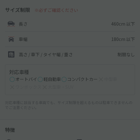
サイズ制限
※必ずご確認ください
460cm 以下
長さ
180cm 以下
車幅
制限なし
高さ / 車下 / タイヤ幅 /
重さ
対応車種
オートバイ
軽自動車
コンパクトカー
中型車
ワンボックス
大型車・SUV
対応車種に該当する車両でも、サイズ制限を超えるものは駐車できませんの
でご注意ください。
特徴