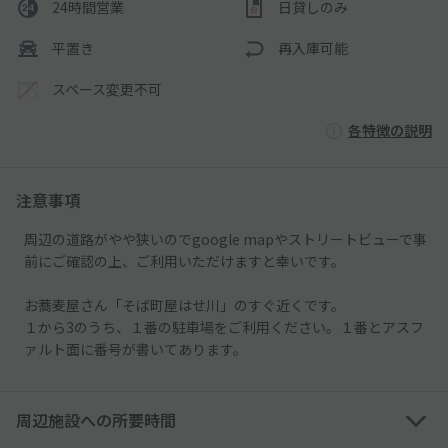
24時間営業
日貸しのみ
平置き
再入庫可能
スペース変更不可
各特徴の説明
注意事項
周辺の道路がやや狭いのでgoogle mapやストリートビューで事
前にご確認の上、ご利用いただけますと幸いです。
お蕎麦屋さん「そば町屋はせ川」のすぐ近くです。
１から3のうち、１番の駐車場をご利用ください。１番とアスフ
ァルト面に番号が書いてあります。
周辺施設への所要時間