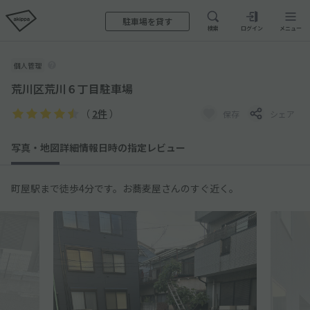
駐車場を貸す
検索
ログイン
メニュー
個人管理
荒川区荒川６丁目駐車場
（
2件
）
保存
シェア
写真・地図
詳細情報
日時の指定
レビュー
町屋駅まで徒歩4分です。お蕎麦屋さんのすぐ近く。