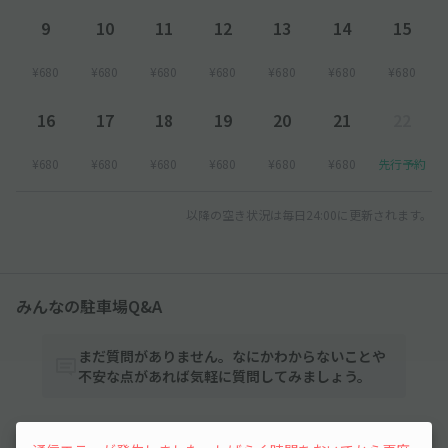
9
10
11
12
13
14
15
¥680
¥680
¥680
¥680
¥680
¥680
¥680
16
17
18
19
20
21
22
¥680
¥680
¥680
¥680
¥680
¥680
先行予約
以降の空き状況は毎日24:00に更新されます。
みんなの駐車場Q&A
まだ質問がありません。なにかわからないことや
不安な点があれば気軽に質問してみましょう。
質問する