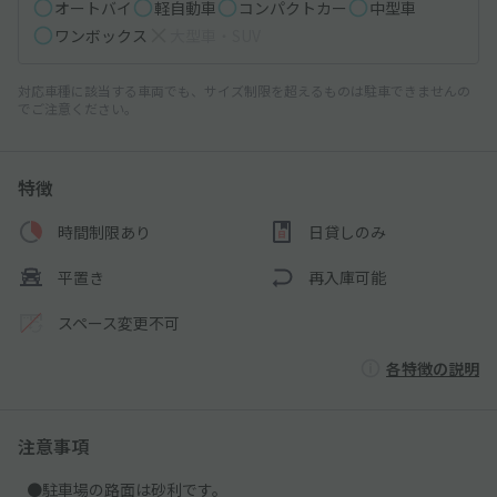
オートバイ
軽自動車
コンパクトカー
中型車
ワンボックス
大型車・SUV
対応車種に該当する車両でも、サイズ制限を超えるものは駐車できませんの
でご注意ください。
特徴
時間制限あり
日貸しのみ
平置き
再入庫可能
スペース変更不可
各特徴の説明
注意事項
●駐車場の路面は砂利です。