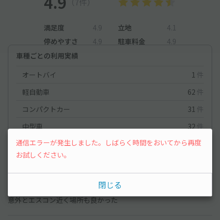
4.9
（7件）
満足度
4.9
立地
4.1
停めやすさ
4.9
駐車料金
4.9
車種ごとの利用実績
オートバイ
1
件
軽自動車
62
件
コンパクトカー
31
件
中型車
32
件
通信エラーが発生しました。しばらく時間をおいてから再度
ワンボックス
43
件
お試しください。
軽自動車
2026/4/5
閉じる
意外とエスコン近く場所も良かった