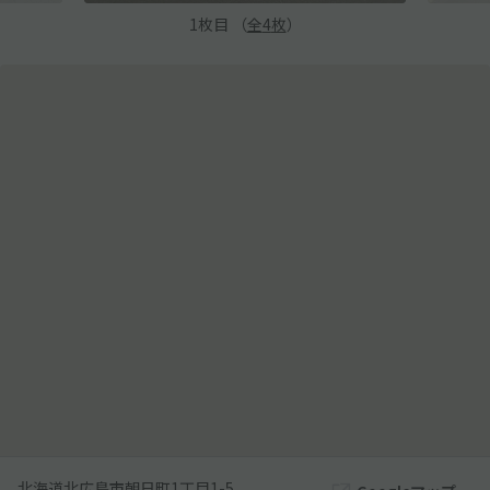
1
枚目 （
全
4
枚
）
北海道北広島市朝日町1丁目1-5