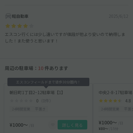
軽自動車
2025/6/12
エスコン行くには少し遠いですが値段が他より安いので納得しま
した！また使うと思います！
周辺の駐車場：
10
件あります
エスコンフィールドまで徒歩30分圏内！
朝日町1丁目2−12駐車場【1】
中央2-8-17駐車場
0
（0件）
4.8
24時間営業
平置き
24時間営業
平置
¥1000〜
/日
¥1000〜
詳しく見る
/日
¥80〜
/15分