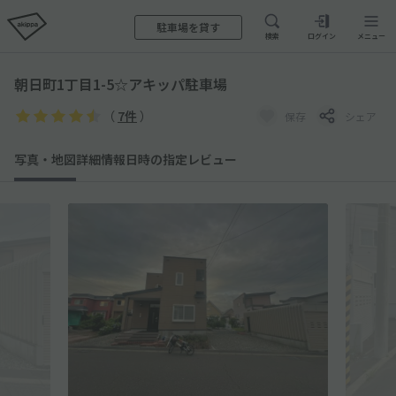
駐車場を貸す
検索
ログイン
メニュー
朝日町1丁目1-5☆アキッパ駐車場
（
7件
）
保存
シェア
写真・地図
詳細情報
日時の指定
レビュー