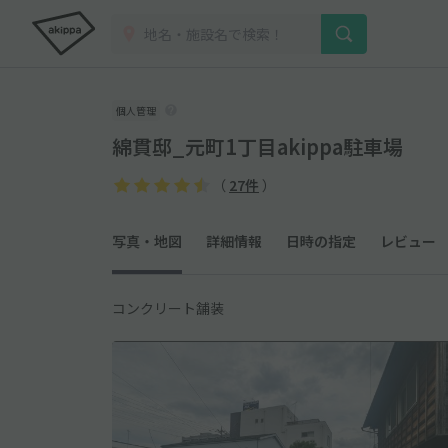
個人管理
綿貫邸_元町1丁目akippa駐車場
（
27件
）
写真・地図
詳細情報
日時の指定
レビュー
コンクリート舗装