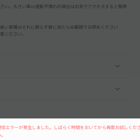
い。大きい車or運転不慣れの場合は右折でアクセスすると簡単
長い車種はそれに頼らず塀に当たらぬ範囲でお停めください
意ください。
通信エラーが発生しました。しばらく時間をおいてから再度お試しくだ
い。