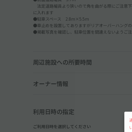
法定道路幅員より狭いので角を曲がる際にご注意下さ
に入れます
●駐車スペース 2.8m×5.5m
●車止めを設置してありますがリアオーバーハングの
●掲載写真を確認し、駐車位置を間違えないようご注
周辺施設への所要時間
オーナー情報
利用日時の指定
ご利用日時を選択してください