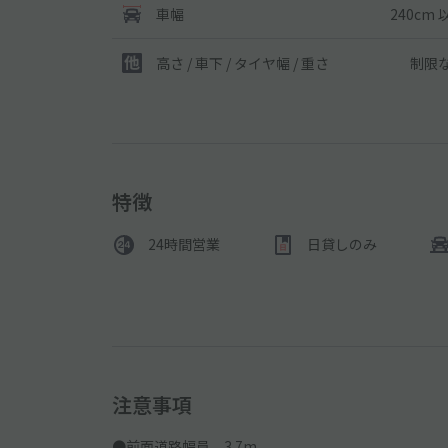
240cm 
車幅
制限
高さ / 車下 / タイヤ幅 /
重さ
特徴
24時間営業
日貸しのみ
注意事項
●前面道路幅員 3.7m