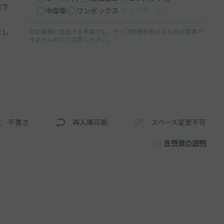
以下
中型車
ワンボックス
大型車・SUV
なし
対応車種に該当する車両でも、サイズ制限を超えるものは駐車で
きませんのでご注意ください。
平置き
再入庫可能
スペース変更不可
各特徴の説明