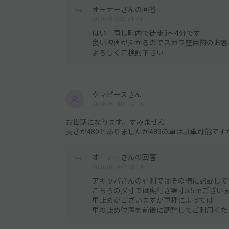
オーナーさんの回答
2026/07/30 21:41
はい 同じ町内で徒歩3～4分です
良い映画が掛かるのでスカラ座目的のお客
よろしくご検討下さい
クマピースさん
2026/01/04 17:15
お世話になります。すみません
長さが480とありましたが489の車は駐車可能です
オーナーさんの回答
2026/01/04 18:14
アキッパさんの計測ではその様に記載して
こちらの採寸では奥行き実寸5.5mござい
車止めがございますが車種によっては
車の止め位置を前後に調整してご利用くだ