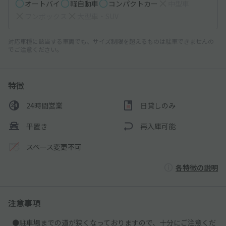
オートバイ
軽自動車
コンパクトカー
中型車
ワンボックス
大型車・SUV
対応車種に該当する車両でも、サイズ制限を超えるものは駐車できませんの
でご注意ください。
特徴
24時間営業
日貸しのみ
平置き
再入庫可能
スペース変更不可
各特徴の説明
注意事項
●駐車場までの道が狭くなっておりますので、十分にご注意くだ