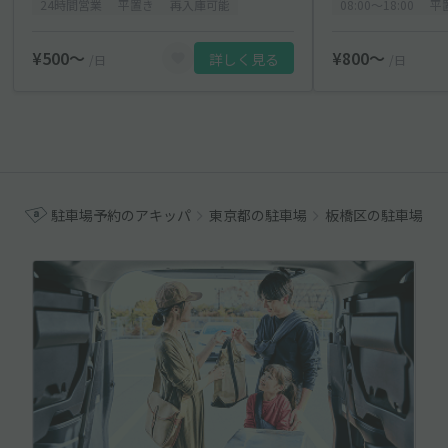
24時間営業
平置き
再入庫可能
08:00〜18:00
平
¥500〜
¥800〜
詳しく見る
/日
/日
駐車場予約のアキッパ
東京都の駐車場
板橋区の駐車場