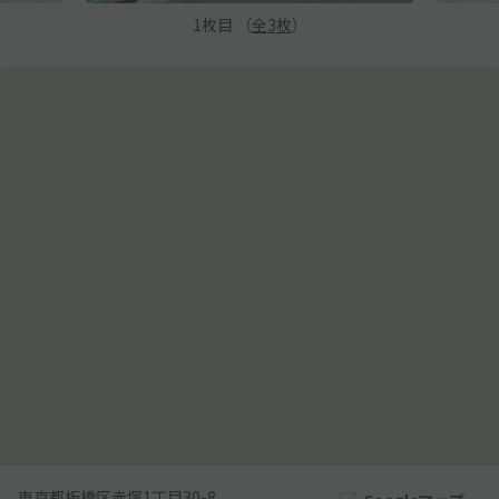
1
枚目 （
全
3
枚
）
東京都板橋区赤塚1丁目30-8