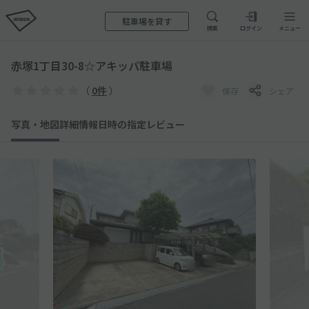
駐車場を貸す
検索
ログイン
メニュー
赤塚1丁目30-8☆アキッパ駐車場
（
0件
）
保存
シェア
写真・地図
詳細情報
日時の指定
レビュー