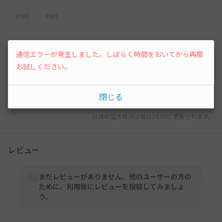
¥500
¥500
2026年9月
通信エラーが発生しました。しばらく時間をおいてから再度
お試しください。
1
2
3
4
5
¥500
¥500
¥500
¥500
先行予約
閉じる
以降の空き状況は毎日24:00に更新されます。
レビュー
まだレビューがありません。他のユーザーの方の
ために、利用後にレビューを投稿してみましょ
う。