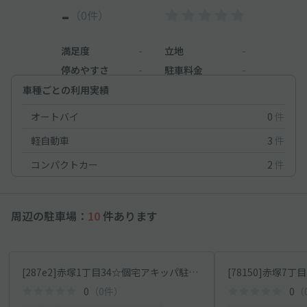
-
（0件）
満足度
-
立地
-
停めやすさ
-
駐車料金
-
車種ごとの利用実績
オートバイ
0
件
軽自動車
3
件
コンパクトカー
2
件
周辺の駐車場：
10
件あります
[287e2]赤塚1丁目34☆個宅アキッパ駐車場
[78150]赤塚7
0
（0件）
0
（