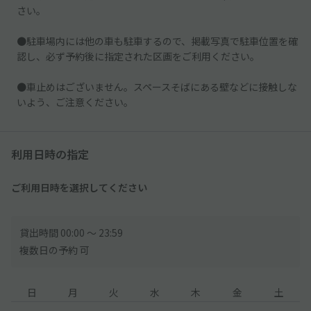
さい。
●駐車場内には他の車も駐車するので、掲載写真で駐車位置を確
認し、必ず予約後に指定された区画をご利用ください。
●車止めはございません。スペースそばにある壁などに接触しな
いよう、ご注意ください。
利用日時の指定
ご利用日時を選択してください
貸出時間 00:00 〜 23:59
複数日の予約 可
日
月
火
水
木
金
土