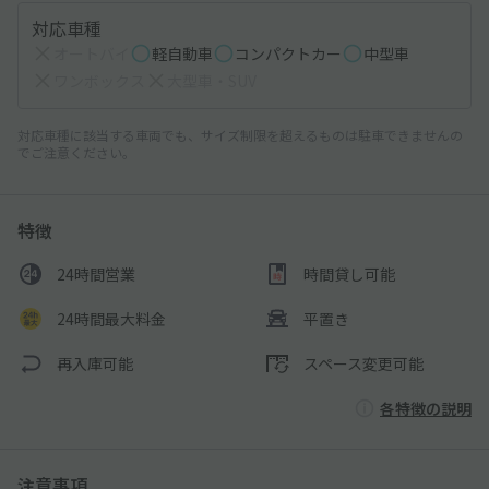
対応車種
オートバイ
軽自動車
コンパクトカー
中型車
ワンボックス
大型車・SUV
対応車種に該当する車両でも、サイズ制限を超えるものは駐車できませんの
でご注意ください。
特徴
24時間営業
時間貸し可能
24時間最大料金
平置き
再入庫可能
スペース変更可能
各特徴の説明
注意事項