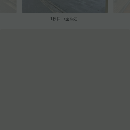
1
枚目 （
全
4
枚
）