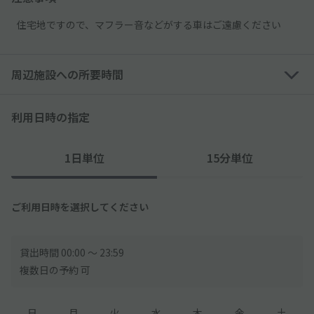
住宅地ですので、マフラー音などがする車はご遠慮ください
周辺施設への所要時間
利用日時の指定
1日単位
15分単位
ご利用日時を選択してください
貸出時間 00:00 〜 23:59
複数日の予約 可
日
月
火
水
木
金
土