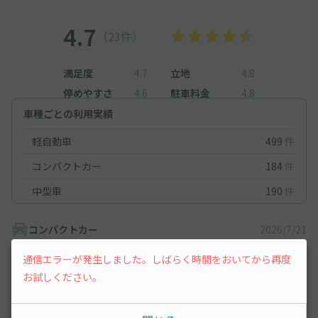
4.7
（23件）
満足度
4.7
立地
4.8
停めやすさ
4.6
駐車料金
4.8
車種ごとの利用実績
軽自動車
499
件
コンパクトカー
184
件
中型車
190
件
コンパクトカー
2026/7/21
通信エラーが発生しました。しばらく時間をおいてから再度
駅から近いところが魅力的です。
お試しください。
駐車番号がはっきりと書かれているとありがたいです。
前後が広いので物の出し入れがしやすい。