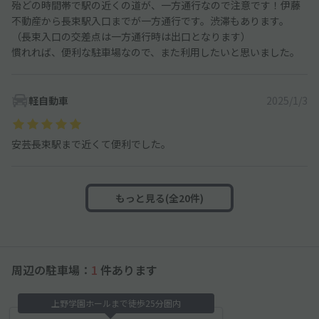
殆どの時間帯で駅の近くの道が、一方通行なので注意です！伊藤
不動産から長束駅入口までが一方通行です。渋滞もあります。
（長束入口の交差点は一方通行時は出口となります）
慣れれば、便利な駐車場なので、また利用したいと思いました。
軽自動車
2025/1/3
安芸長束駅まで近くて便利でした。
もっと見る(全20件)
周辺の駐車場：
1
件あります
上野学園ホールまで徒歩25分圏内