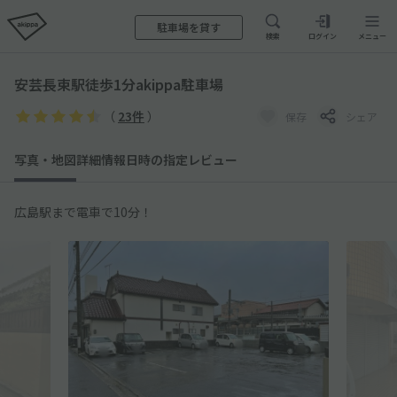
駐車場を貸す
検索
ログイン
メニュー
安芸長束駅徒歩1分akippa駐車場
（
23件
）
保存
シェア
写真・地図
詳細情報
日時の指定
レビュー
広島駅まで電車で10分！