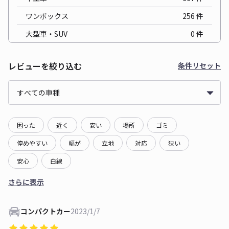
ワンボックス
256
件
大型車・SUV
0
件
レビューを絞り込む
条件リセット
困った
近く
安い
場所
ゴミ
停めやすい
幅が
立地
対応
狭い
安心
白線
さらに表示
コンパクトカー
2023/1/7