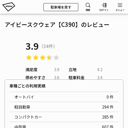
駐車場を貸す
検索
ログイン
メニュー
アイビースクウェア【C390】のレビュー
3.9
（34件）
満足度
3.9
立地
4.2
停めやすさ
3.6
駐車料金
3.4
車種ごとの利用実績
オートバイ
0
件
軽自動車
294
件
コンパクトカー
285
件
中型車
607
件