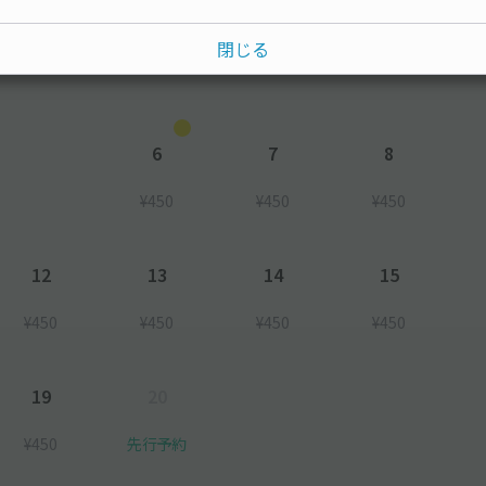
水
木
金
土
閉じる
6
7
8
¥450
¥450
¥450
12
13
14
15
¥450
¥450
¥450
¥450
19
20
¥450
先行予約