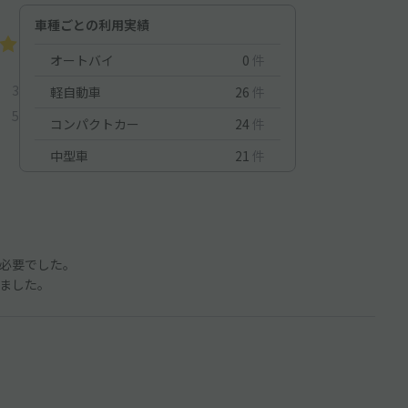
車種ごとの利用実績
オートバイ
0
件
3
軽自動車
26
件
5
コンパクトカー
24
件
中型車
21
件
必要でした。
ました。