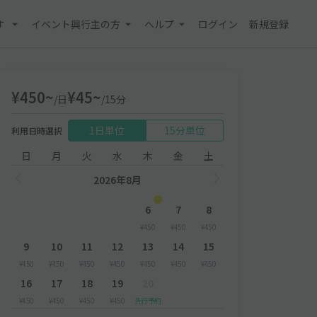
す
イベント興行主の方
ヘルプ
ログイン
新規登録
¥450~
¥45~
/日
/15分
1日単位
15分単位
利用日時選択
日
月
火
水
木
金
土
2026年8月
6
7
8
¥450
¥450
¥450
9
10
11
12
13
14
15
¥450
¥450
¥450
¥450
¥450
¥450
¥450
16
17
18
19
20
¥450
¥450
¥450
¥450
先行予約