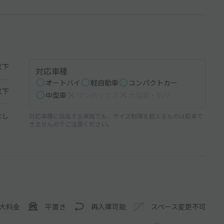
以下
対応車種
オートバイ
軽自動車
コンパクトカー
以下
中型車
ワンボックス
大型車・SUV
なし
対応車種に該当する車両でも、サイズ制限を超えるものは駐車で
きませんのでご注意ください。
大料金
平置き
再入庫可能
スペース変更不可