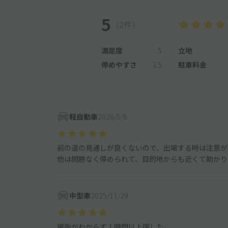
5
（2件）
満足度
5
立地
停めやすさ
3.5
駐車料金
軽自動車
2026/5/6
前の道の見通しが良くないので、出場する時は注意が
他は問題なく停められて、目的地からも近くて助かり
中型車
2025/11/29
場所がわからず１時間以上探した。