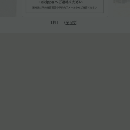
1
枚目 （
全
5
枚
）