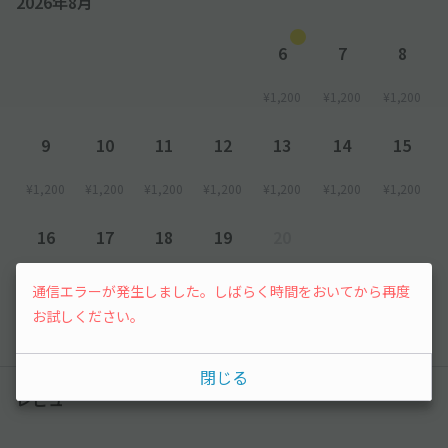
2026年8月
2. 予約完了メール または 予約確認ページ を開きます
3. 管理人へ、予約ID(英数字7桁) または 予約確認ページ を提示し
ます
6
7
8
¥1,200
¥1,200
¥1,200
9
10
11
12
13
14
15
¥1,200
¥1,200
¥1,200
¥1,200
¥1,200
¥1,200
¥1,200
16
17
18
19
20
¥1,200
¥1,200
¥1,200
¥1,200
先行予約
通信エラーが発生しました。しばらく時間をおいてから再度
お試しください。
以降の空き状況は毎日24:00に更新されます。
閉じる
レビュー