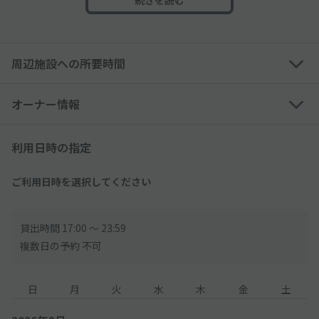
[ 利用可能サイズ制限内であっても以下の車両は利用不可 ]
・ルーフキャリア（金具のみ含む）搭載車両
・ウイング、背面にスペアタイヤ搭載車両
周辺施設への所要時間
・各種トラックなど
・サイドミラーが折りたためない車両
オーナー情報
※高さのサイズ制限により、トールワゴン・一部の軽自動車は利
用できない可能性あり
利用日時の指定
※外国車・スポーツカーなどのタイヤ幅が広い車は利用できない
可能性あり
ご利用日時を選択してください
予約時間を超えて停めっぱなしにする場合、
現地料金体系に従った現地料金を頂戴します
貸出時間 17:00 〜 23:59
複数日の予約 不可
到着後、現地管理人へ以下の通り申請をしてください
日
月
火
水
木
金
土
申請なき場合、現地にて別途お支払が発生します
1. 管理人へ、akippaで予約している旨を伝えます