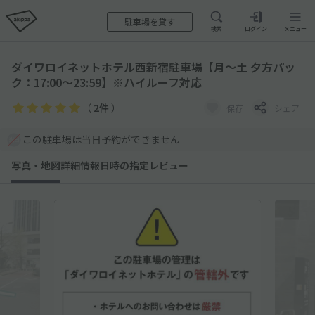
駐車場を貸す
検索
ログイン
メニュー
ダイワロイネットホテル西新宿駐車場【月～土 夕方パッ
ク：17:00～23:59】※ハイルーフ対応
（
2件
）
保存
シェア
この駐車場は当日予約ができません
写真・地図
詳細情報
日時の指定
レビュー