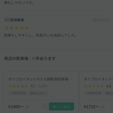
庫もしやすいです。
軽自動車
2024/5/11
駐車もしやすいし、係員がいる為安心でした。
周辺の駐車場：
9
件あります
ダイワロイネットホテル西新宿駐車場【月～土 00:00～23:59】
4.7
（13件）
4.8
24時間営業
機械式(有人)
24時間営業
機械式
¥2000〜
¥1732〜
詳しく見る
/日
/日