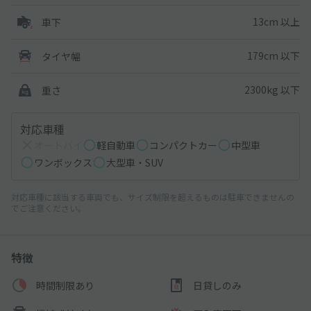
13cm 以上
車下
179cm 以下
タイヤ幅
2300kg 以下
重さ
対応車種
オートバイ
軽自動車
コンパクトカー
中型車
ワンボックス
大型車・SUV
対応車種に該当する車両でも、サイズ制限を超えるものは駐車できませんの
でご注意ください。
特徴
時間制限あり
日貸しのみ