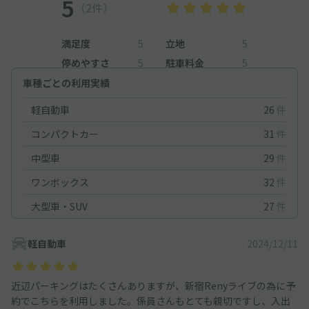
5
（2件）
満足度
5
立地
5
停めやすさ
5
駐車料金
5
車種ごとの利用実績
軽自動車
26
件
コンパクトカー
31
件
中型車
29
件
ワンボックス
32
件
大型車・SUV
27
件
軽自動車
2024/12/11
近辺パーキングはたくさんありますが、新宿Renyライブの為に予
約でこちらを利用しました。係員さんもとても親切ですし、入出