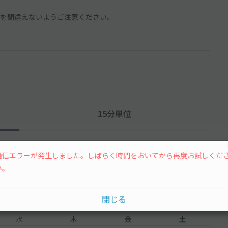
を間違えないようご注意ください。
15分単位
通信エラーが発生しました。しばらく時間をおいてから再度お試しくだ
い。
閉じる
水
木
金
土