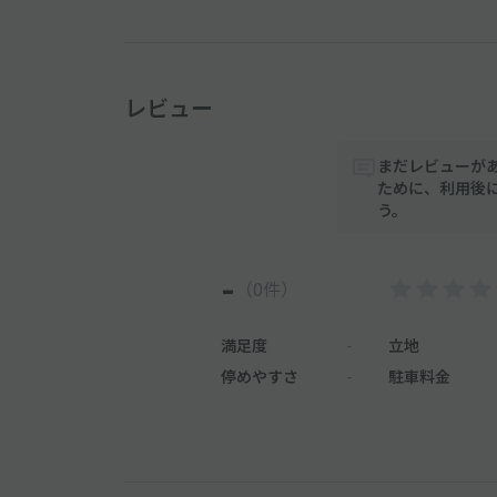
レビュー
まだレビューが
ために、利用後
う。
-
（0件）
満足度
-
立地
停めやすさ
-
駐車料金