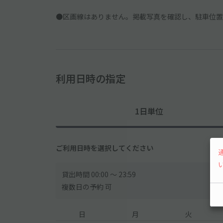
●区画線はありません。掲載写真を確認し、駐車位置
利用日時の指定
1日単位
ご利用日時を選択してください
貸出時間 00:00 〜 23:59
複数日の予約 可
日
月
火