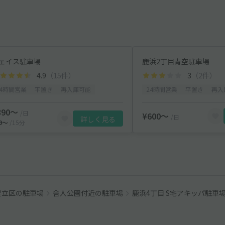
ェイス駐車場
鹿浜2丁目青空駐車場
4.9
（15件）
3
（2件）
24時間営業
平置き
再入庫可能
24時間営業
平置き
再入
390〜
/日
¥600〜
/日
詳しく見る
39〜
/15分
足立区の駐車場
舎人公園付近の駐車場
鹿浜4丁目 S宅アキッパ駐車