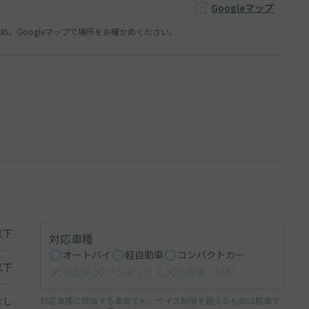
Googleマップ
、Googleマップで場所をお確かめください。
以下
対応車種
オートバイ
軽自動車
コンパクトカー
以下
中型車
ワンボックス
大型車・SUV
なし
対応車種に該当する車両でも、サイズ制限を超えるものは駐車で