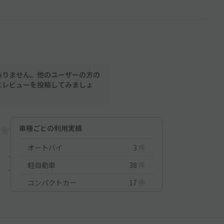
ありません。他のユーザーの方の
にレビューを投稿してみましょ
車種ごとの利用実績
オートバイ
3
件
-
軽自動車
38
件
-
コンパクトカー
17
件