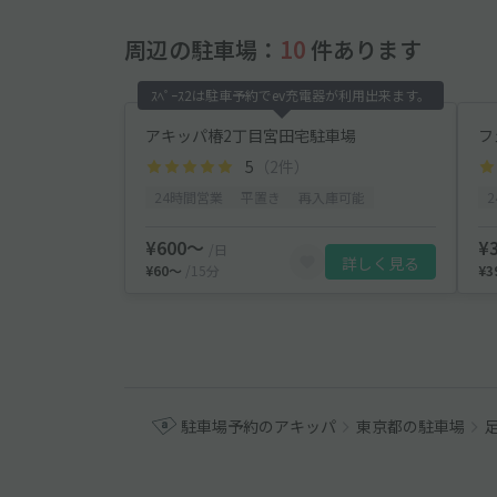
周辺の駐車場：
10
件あります
ｽﾍﾟｰｽ2は駐車予約でev充電器が利用出来ます。
アキッパ椿2丁目宮田宅駐車場
フ
5
（2件）
24時間営業
平置き
再入庫可能
¥600〜
¥
/日
詳しく見る
¥60〜
/15分
¥
駐車場予約のアキッパ
東京都の駐車場