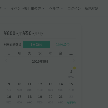
す
イベント興行主の方
ヘルプ
ログイン
新規登録
¥600~
¥50~
/日
/15分
1日単位
15分単位
利用日時選択
日
月
火
水
木
金
土
2026年8月
8
¥600
9
10
11
12
13
14
15
¥600
¥600
¥600
¥600
¥600
¥600
¥600
16
17
18
19
20
21
22
¥600
¥600
¥600
¥600
¥600
¥600
先行予約