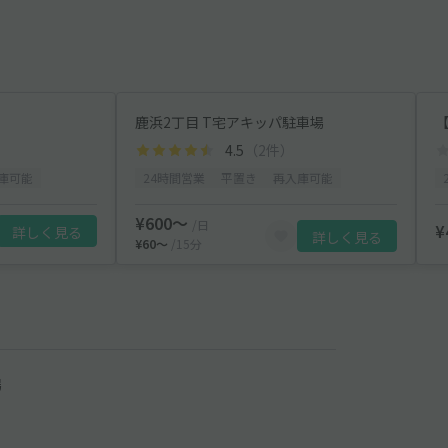
鹿浜2丁目 T宅アキッパ駐車場
4.5
（2件）
庫可能
24時間営業
平置き
再入庫可能
¥600〜
/日
¥
詳しく見る
詳しく見る
¥60〜
/15分
場