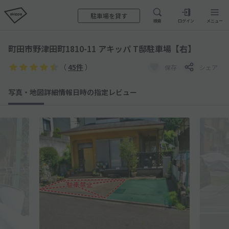
駐車場を貸す
検索
ログイン
メニュー
町田市野津田町1810-11 アキッパ T邸駐車場【右】
（
45件
）
保存
シェア
写真・地図
詳細情報
日時の指定
レビュー