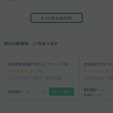
もっと見る(全42件)
周辺の駐車場：
10
件あります
町田市野津田町1810-11 アキッパ T邸駐車場【左】
5
（1件）
5
（
12:00〜23:00
平置き
再入庫可能
10:00〜22:00
平
¥1000〜
/日
¥2000〜
詳しく見る
/日
¥100〜
/15分