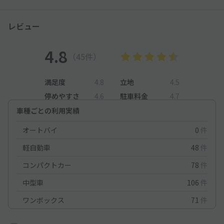
レビュー
4.8
（45件）
満足度
4.8
立地
4.5
停めやすさ
4.6
駐車料金
4.7
車種ごとの利用実績
オートバイ
0
件
軽自動車
48
件
コンパクトカー
78
件
中型車
106
件
ワンボックス
71
件