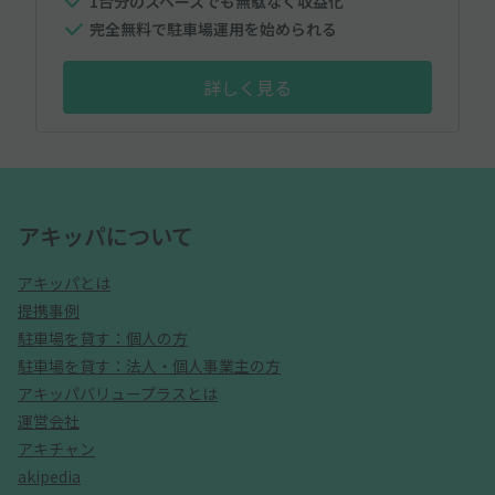
1台分のスペースでも無駄なく収益化
完全無料で駐車場運用を始められる
詳しく見る
アキッパについて
アキッパとは
提携事例
駐車場を貸す：個人の方
駐車場を貸す：法人・個人事業主の方
アキッパバリュープラスとは
運営会社
アキチャン
akipedia