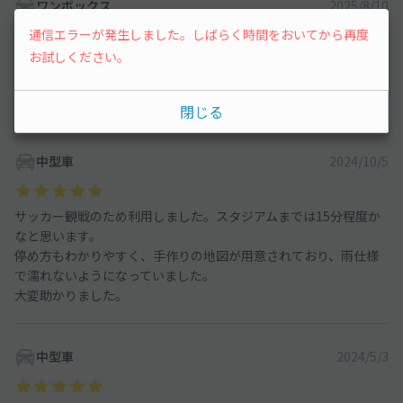
ワンボックス
2025/8/10
通信エラーが発生しました。しばらく時間をおいてから再度
お試しください。
車両番号が紙で貼り付けてあったので、すぐ分かりました！
ありがとうございました！
町田戦に訪れる時はまた利用させて下さい。
閉じる
中型車
2024/10/5
サッカー観戦のため利用しました。スタジアムまでは15分程度か
なと思います。
停め方もわかりやすく、手作りの地図が用意されており、雨仕様
で濡れないようになっていました。
大変助かりました。
中型車
2024/5/3