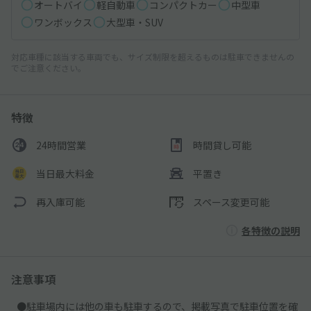
オートバイ
軽自動車
コンパクトカー
中型車
ワンボックス
大型車・SUV
対応車種に該当する車両でも、サイズ制限を超えるものは駐車できませんの
でご注意ください。
特徴
24時間営業
時間貸し可能
当日最大料金
平置き
再入庫可能
スペース変更可能
各特徴の説明
注意事項
●駐車場内には他の車も駐車するので、掲載写真で駐車位置を確