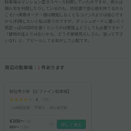
駐車場はマンション空きスペース利用していたのですが、例えば
個人宅を利用したりしているのも、防犯面で安心感を持てるから
こそ(→実際オーナー様は関知しなくともコインPよりは安心です
から)利用したいと私は思うのですが、ダッシュボードに置いとく
用空っぱA4目印を置くというのは管理上どうしても必要ですか？
「建物の住人ではないから、どうぞ車場荒らしさん、狙って下さ
いな❗」と、アピールしてる気がして心配です。
周辺の駐車場：
1
件あります
総社市小寺 【ビファイン駐車場】
4
（2件）
24時間営業
平置き
再入庫可能
¥300〜
/日
詳しく見る
¥50〜
/15分