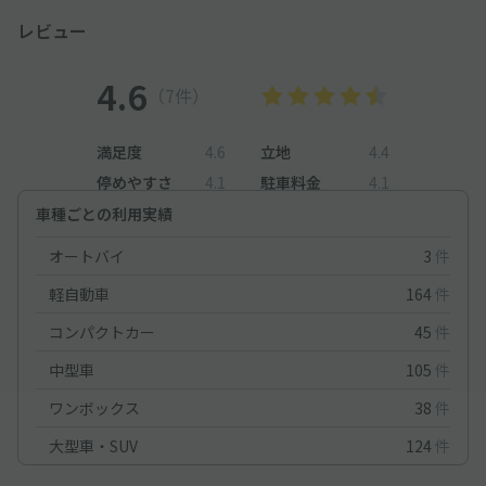
レビュー
4.6
（7件）
満足度
4.6
立地
4.4
停めやすさ
4.1
駐車料金
4.1
車種ごとの利用実績
オートバイ
3
件
軽自動車
164
件
コンパクトカー
45
件
中型車
105
件
ワンボックス
38
件
大型車・SUV
124
件