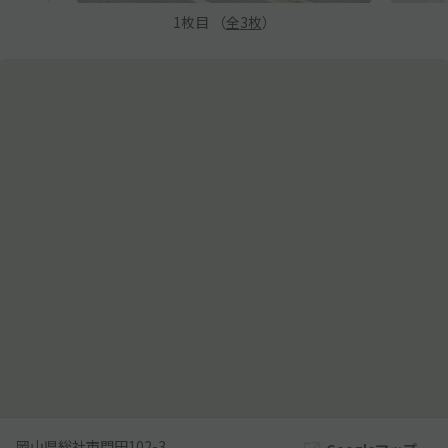
1
枚目 （
全
3
枚
）
岡山県総社市門田102-3