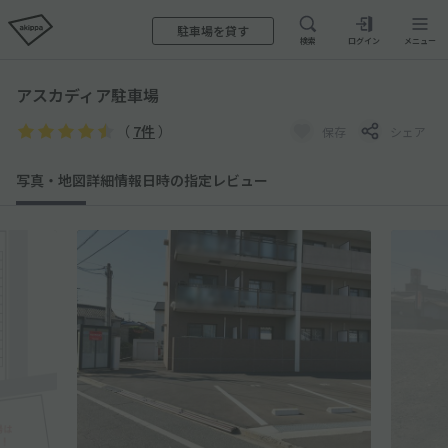
駐車場を貸す
検索
ログイン
メニュー
アスカディア駐車場
（
7件
）
保存
シェア
写真・地図
詳細情報
日時の指定
レビュー