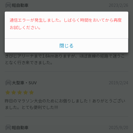
軽自動車
2023/2/26
通信エラーが発生しました。しばらく時間をおいてから再度
マラソン大会で友人達の応援に行くにあたり、利用させていただ
お試しください。
きました。
初めての場所でしたが、マップや画像で停車位置までわかりやす
かったし、丸一日、料金固定で価格も安かったことも含め、安心
閉じる
安全に停められる駐車場だと思いました。
きびじアリーナまで1.6kmありますが、ほぼ直線の経路で迷うこ
となく行き来できました。
大型車・SUV
2019/2/24
昨日のマラソン大会のためにお借りしました！ありがとうござい
ました。とても便利でした!!!
軽自動車
2025/9/20