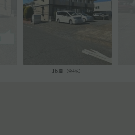
1
枚目 （
全
4
枚
）