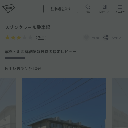
駐車場を貸す
検索
ログイン
メニュー
メゾンクレール駐車場
（
7件
）
保存
シェア
写真・地図
詳細情報
日時の指定
レビュー
秋川駅まで徒歩10分！