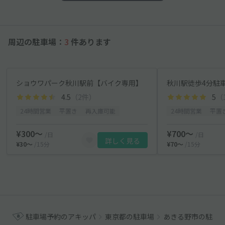
周辺の駐車場：
3
件あります
ショウワパーク秋川駅前【バイク専用】
秋川駅徒歩4分駐
4.5
（2件）
5
（
24時間営業
平置き
再入庫可能
24時間営業
平置
¥300〜
¥700〜
/日
/日
詳しく見る
¥30〜
/15分
¥70〜
/15分
駐車場予約のアキッパ
東京都の駐車場
あきる野市の駐車