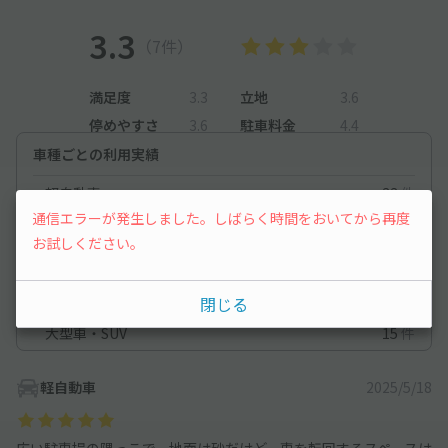
3.3
（7件）
満足度
3.3
立地
3.6
停めやすさ
3.6
駐車料金
4.4
車種ごとの利用実績
軽自動車
33
件
通信エラーが発生しました。しばらく時間をおいてから再度
コンパクトカー
35
件
お試しください。
中型車
81
件
ワンボックス
22
件
閉じる
大型車・SUV
15
件
軽自動車
2025/5/18