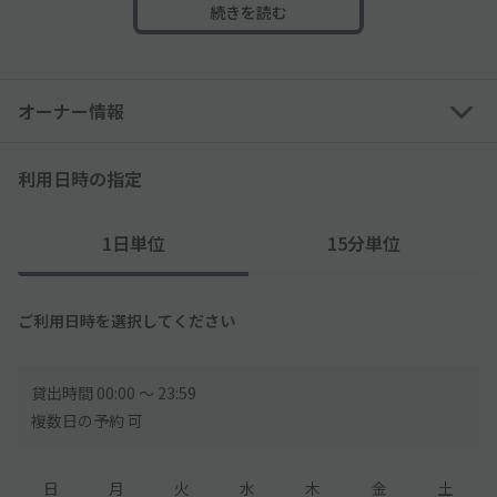
に十分ご確認ください。
続きを読む
●駐車場の路面は砂利です。
オーナー情報
利用日時の指定
1日単位
15分単位
ご利用日時を選択してください
貸出時間 00:00 〜 23:59
複数日の予約 可
日
月
火
水
木
金
土