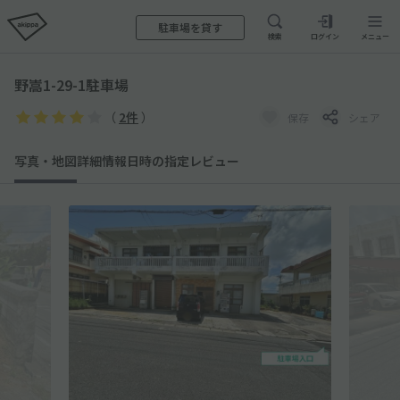
駐車場を貸す
検索
ログイン
メニュー
野嵩1-29-1駐車場
（
2件
）
保存
シェア
写真・地図
詳細情報
日時の指定
レビュー