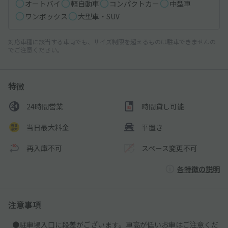
オートバイ
軽自動車
コンパクトカー
中型車
ワンボックス
大型車・SUV
対応車種に該当する車両でも、サイズ制限を超えるものは駐車できませんの
でご注意ください。
特徴
24時間営業
時間貸し可能
当日最大料金
平置き
再入庫不可
スペース変更不可
各特徴の説明
注意事項
●駐車場入口に段差がございます。車高が低いお車はご注意くだ