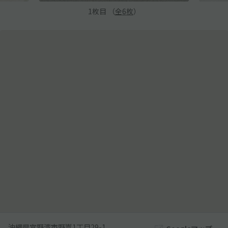
1
枚目 （
全
6
枚
）
沖縄県宜野湾市野嵩1丁目29-1