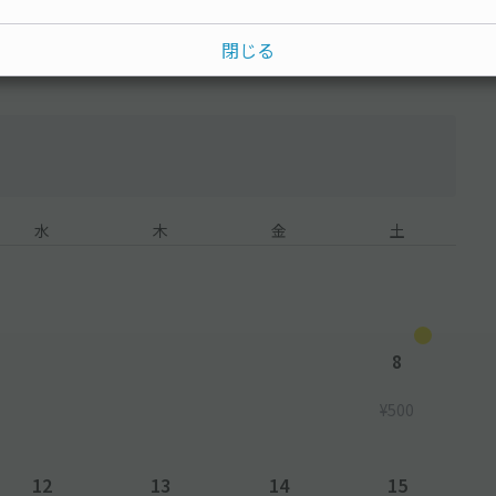
閉じる
水
木
金
土
8
¥500
12
13
14
15