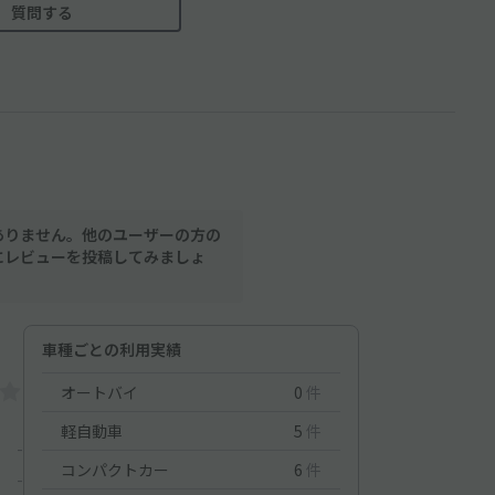
質問する
ありません。他のユーザーの方の
にレビューを投稿してみましょ
車種ごとの利用実績
オートバイ
0
件
軽自動車
5
件
-
コンパクトカー
6
件
-