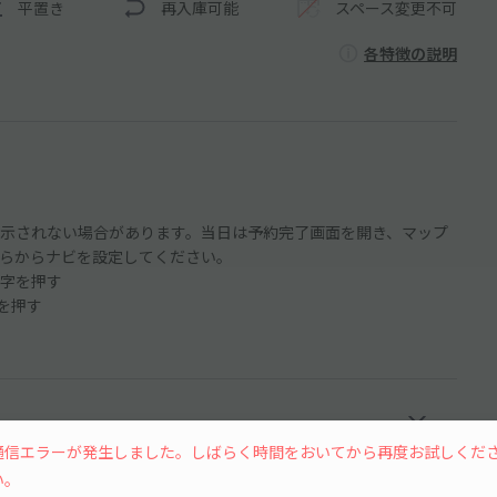
平置き
再入庫可能
スペース変更不可
各特徴の説明
示されない場合があります。当日は予約完了画面を開き、マップ
らからナビを設定してください。
字を押す
ンを押す
通信エラーが発生しました。しばらく時間をおいてから再度お試しくだ
い。