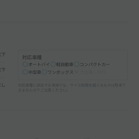
以下
対応車種
オートバイ
軽自動車
コンパクトカー
以下
中型車
ワンボックス
大型車・SUV
なし
対応車種に該当する車両でも、サイズ制限を超えるものは駐車で
きませんのでご注意ください。