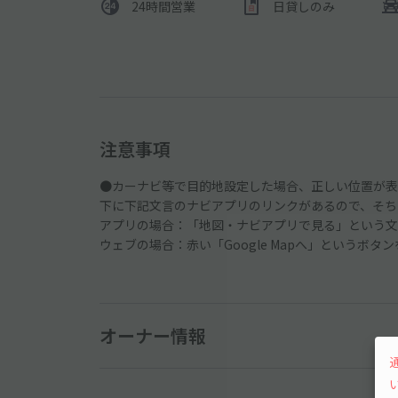
24時間営業
日貸しのみ
注意事項
●カーナビ等で目的地設定した場合、正しい位置が表
下に下記文言のナビアプリのリンクがあるので、そち
アプリの場合：「地図・ナビアプリで見る」という文
ウェブの場合：赤い「Google Mapへ」というボタ
オーナー情報