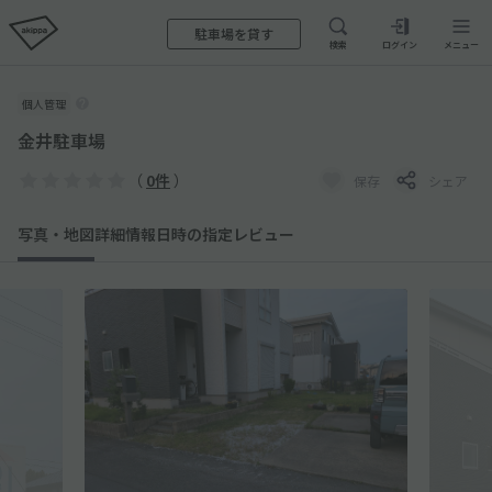
駐車場を貸す
検索
ログイン
メニュー
個人管理
金井駐車場
（
0件
）
保存
シェア
写真・地図
詳細情報
日時の指定
レビュー