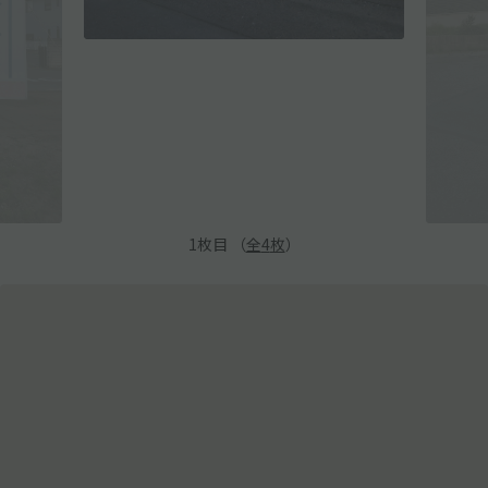
1
枚目 （
全
4
枚
）