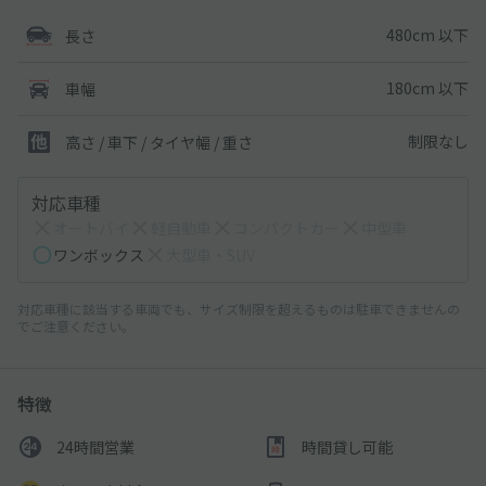
480cm 以下
長さ
180cm 以下
車幅
制限なし
高さ / 車下 / タイヤ幅 /
重さ
対応車種
オートバイ
軽自動車
コンパクトカー
中型車
ワンボックス
大型車・SUV
対応車種に該当する車両でも、サイズ制限を超えるものは駐車できませんの
でご注意ください。
特徴
24時間営業
時間貸し可能