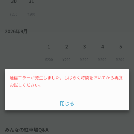
30
31
¥200
¥200
2026年9月
1
2
3
4
5
¥200
¥200
¥200
¥200
¥200
6
7
通信エラーが発生しました。しばらく時間をおいてから再度
お試しください。
¥200
先行予約
閉じる
以降の空き状況は毎日24:00に更新されます。
みんなの駐車場Q&A