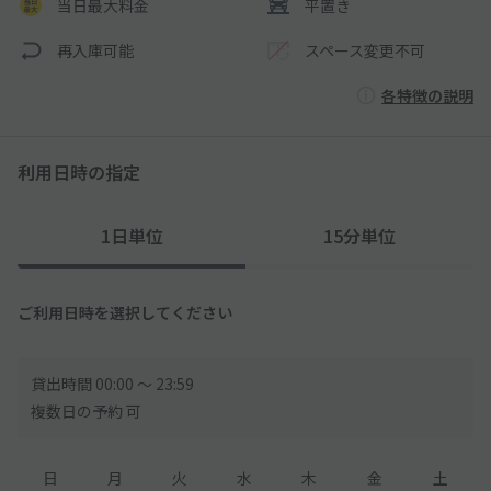
当日最大料金
平置き
再入庫可能
スペース変更不可
各特徴の説明
利用日時の指定
1日単位
15分単位
ご利用日時を選択してください
貸出時間 00:00 〜 23:59
複数日の予約 可
日
月
火
水
木
金
土