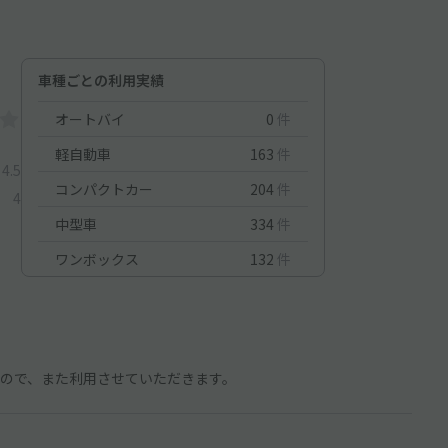
車種ごとの利用実績
オートバイ
0
件
軽自動車
163
件
4.5
コンパクトカー
204
件
4
中型車
334
件
ワンボックス
132
件
ので、また利用させていただきます。