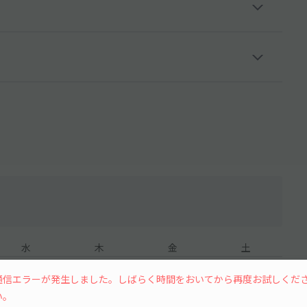
水
木
金
土
通信エラーが発生しました。しばらく時間をおいてから再度お試しくだ
い。