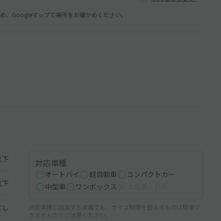
、Googleマップで場所をお確かめください。
以下
対応車種
オートバイ
軽自動車
コンパクトカー
以下
中型車
ワンボックス
大型車・SUV
なし
対応車種に該当する車両でも、サイズ制限を超えるものは駐車で
きませんのでご注意ください。