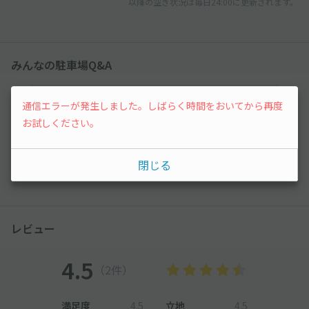
以降の空き状況は毎日24:00に更新されます。
みんなの駐車場Q&A
まだ質問がありません。なにかわからないことや
通信エラーが発生しました。しばらく時間をおいてから再度
不安な点があれば気軽に質問してみましょう。
お試しください。
質問する
閉じる
レビュー
4.5
（2件）
満足度
4.5
立地
4.5