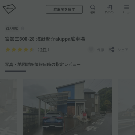
駐車場を貸す
検索
ログイン
メニュー
個人管理
宮加三808-28 海野邸☆akippa駐車場
（
2件
）
保存
シェア
写真・地図
詳細情報
日時の指定
レビュー