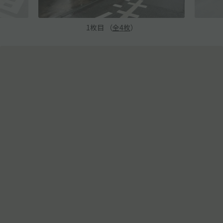
1
枚目 （
全
4
枚
）