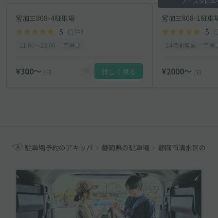
アイスタ日本
宮加三808-4駐車場
宮加三808-1駐車
5
（1件）
5
（
11:00〜23:00
平置き
24時間営業
平置
¥300〜
¥2000〜
詳しく見る
/日
/日
駐車場予約のアキッパ
静岡県の駐車場
静岡市清水区の駐