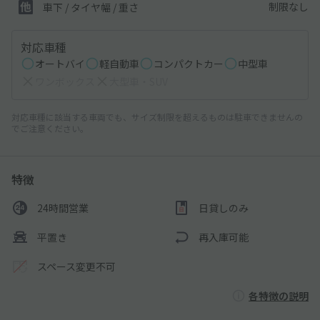
制限なし
車下 / タイヤ幅 / 重さ
対応車種
オートバイ
軽自動車
コンパクトカー
中型車
ワンボックス
大型車・SUV
対応車種に該当する車両でも、サイズ制限を超えるものは駐車できませんの
でご注意ください。
特徴
24時間営業
日貸しのみ
平置き
再入庫可能
スペース変更不可
各特徴の説明