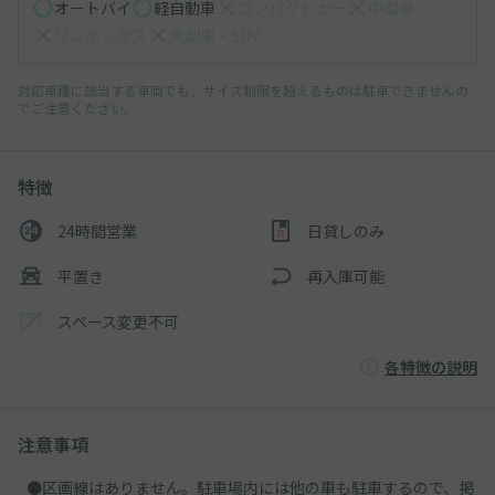
オートバイ
軽自動車
コンパクトカー
中型車
ワンボックス
大型車・SUV
対応車種に該当する車両でも、サイズ制限を超えるものは駐車できませんの
でご注意ください。
特徴
24時間営業
日貸しのみ
平置き
再入庫可能
スペース変更不可
各特徴の説明
注意事項
●区画線はありません。駐車場内には他の車も駐車するので、掲