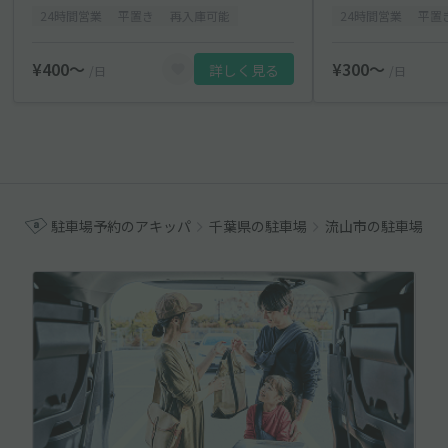
24時間営業
平置き
再入庫可能
24時間営業
平置
¥400〜
¥300〜
詳しく見る
/日
/日
駐車場予約のアキッパ
千葉県の駐車場
流山市の駐車場