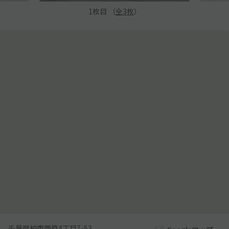
1
枚目 （
全
3
枚
）
千葉県柏市西原4丁目7-53