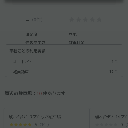
-
（0件）
満足度
-
立地
-
停めやすさ
-
駐車料金
-
車種ごとの利用実績
オートバイ
1
件
軽自動車
17
件
周辺の駐車場：
10
件あります
駒木台471-3 アキッパ駐車場
駒木台495-14 
5
（1件）
0
（