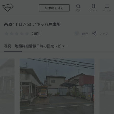
駐車場を貸す
検索
ログイン
メニュー
西原4丁目7-53 アキッパ駐車場
（
0件
）
保存
シェア
写真・地図
詳細情報
日時の指定
レビュー