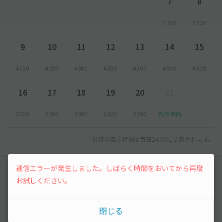
7
8
¥300
¥300
9
10
11
12
13
14
15
¥300
¥300
¥300
¥300
¥300
¥300
¥300
16
17
18
19
20
21
¥300
¥300
¥300
¥300
¥300
先行予約
以降の空き状況は毎日24:00に更新されます。
通信エラーが発生しました。しばらく時間をおいてから再度
レビュー
お試しください。
まだレビューがありません。他のユーザーの方の
ために、利用後にレビューを投稿してみましょ
閉じる
う。