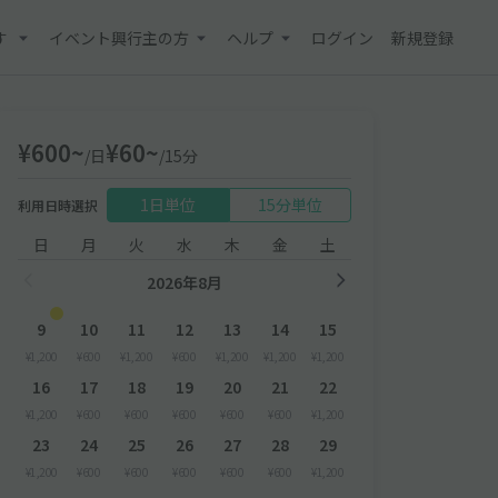
す
イベント興行主の方
ヘルプ
ログイン
新規登録
¥600~
¥60~
/日
/15分
1日単位
15分単位
利用日時選択
日
月
火
水
木
金
土
2026年8月
9
10
11
12
13
14
15
¥1,200
¥600
¥1,200
¥600
¥1,200
¥1,200
¥1,200
16
17
18
19
20
21
22
¥1,200
¥600
¥600
¥600
¥600
¥600
¥1,200
23
24
25
26
27
28
29
¥1,200
¥600
¥600
¥600
¥600
¥600
¥1,200