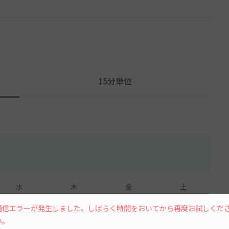
15分単位
水
木
金
土
通信エラーが発生しました。しばらく時間をおいてから再度お試しくだ
い。