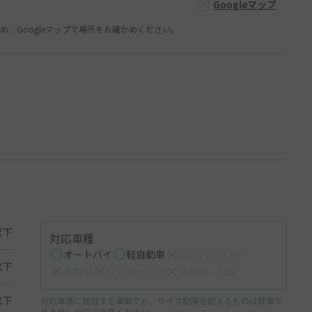
Googleマップ
、Googleマップで場所をお確かめください。
以下
対応車種
オートバイ
軽自動車
コンパクトカー
以下
中型車
ワンボックス
大型車・SUV
以下
対応車種に該当する車両でも、サイズ制限を超えるものは駐車で
きませんのでご注意ください。