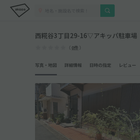
西糀谷3丁目29-16▽アキッパ駐車場
（
0件
）
写真・地図
詳細情報
日時の指定
レビュー