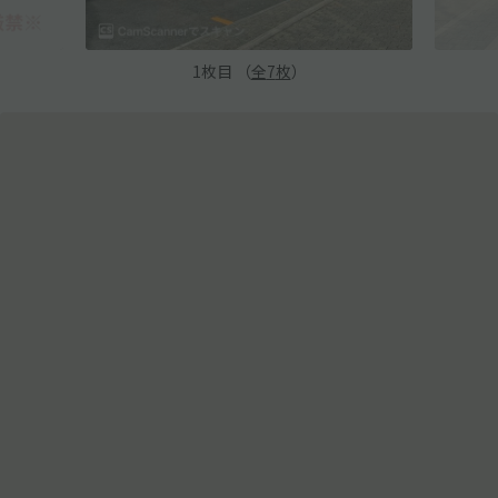
1
枚目 （
全
7
枚
）