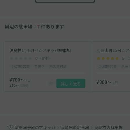
周辺の駐車場：
7
件あります
伊良林1丁目4-7☆アキッパ駐車場
上西山町15-4☆
0
（0件）
5
（
24時間営業
平置き
再入庫可能
24時間営業
平置
¥700〜
/日
¥800〜
/日
詳しく見る
¥70〜
/15分
駐車場予約のアキッパ
長崎県の駐車場
長崎市の駐車場