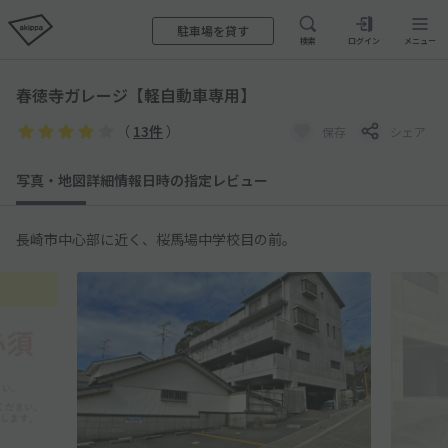
駐車場を貸す
検索
ログイン
メニュー
春徳寺ガレージ【軽自動車専用】
（
13件
）
保存
シェア
写真・地図
詳細情報
日時の指定
レビュー
長崎市中心部に近く、桜馬場中学校目の前。