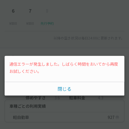
6
7
8
¥800
¥800
先行予約
以降の空き状況は毎日24:00に更新されます。
レビュー
通信エラーが発生しました。しばらく時間をおいてから再度
4.1
お試しください。
（13件）
閉じる
満足度
4.1
立地
4
停めやすさ
3.6
駐車料金
4.3
車種ごとの利用実績
軽自動車
927
件