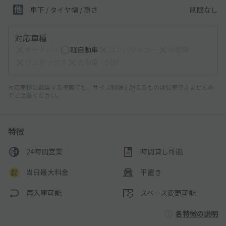
制限なし
車下 / タイヤ幅 / 重さ
対応車種
オートバイ
軽自動車
コンパクトカー
中型車
ワンボックス
大型車・SUV
対応車種に該当する車両でも、サイズ制限を超えるものは駐車できませんの
でご注意ください。
特徴
24時間営業
時間貸し可能
当日最大料金
平置き
再入庫可能
スペース変更可能
各特徴の説明