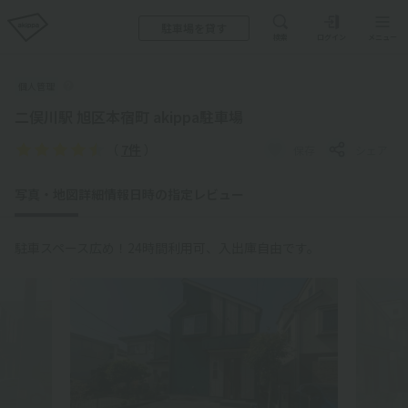
駐車場を貸す
検索
ログイン
メニュー
個人管理
二俣川駅 旭区本宿町 akippa駐車場
（
7件
）
保存
シェア
写真・地図
詳細情報
日時の指定
レビュー
駐車スペース広め！24時間利用可、入出庫自由です。