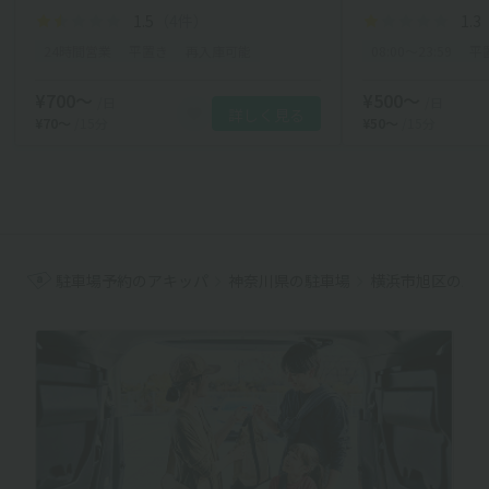
1.5
（4件）
1.3
24時間営業
平置き
再入庫可能
08:00〜23:59
平
¥700〜
¥500〜
/日
/日
詳しく見る
¥70〜
/15分
¥50〜
/15分
駐車場予約のアキッパ
神奈川県の駐車場
横浜市旭区の駐