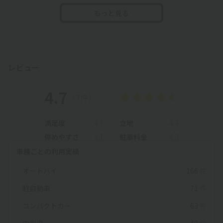
もっと見る
レビュー
4.7
（7件）
満足度
4.7
立地
4.3
停めやすさ
4.1
駐車料金
4.9
車種ごとの利用実績
オートバイ
166
件
軽自動車
71
件
コンパクトカー
63
件
中型車
40
件