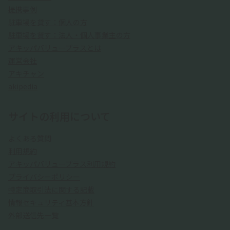
提携事例
駐車場を貸す：個人の方
駐車場を貸す：法人・個人事業主の方
アキッパバリュープラスとは
運営会社
アキチャン
akipedia
サイトの利用について
よくある質問
利用規約
アキッパバリュープラス利用規約
プライバシーポリシー
特定商取引法に関する記載
情報セキュリティ基本方針
外部送信先一覧