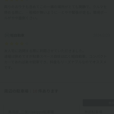
周りのおウチも含めてこの一画の場所がとても閑静で、クルマを
停める際に、…粗相が無いように…とやや緊張が走る。簡易ポー
ルがやや面倒くさい。
軽自動車
2024/2/23
友人宅に訪問する際に利用させていただきました。
道幅は狭めですが駐車スペース自体は広く軽自動車、コンパクト
カーであれば楽々駐車でき、料金もリーズナブルなのでオススメ
です。
周辺の駐車場：
10
件あります
格
鳥羽邸_二俣川akippa駐車場
林邸駐車場