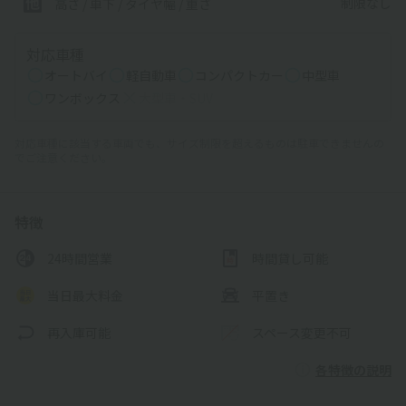
制限なし
高さ / 車下 / タイヤ幅 /
重さ
対応車種
オートバイ
軽自動車
コンパクトカー
中型車
ワンボックス
大型車・SUV
対応車種に該当する車両でも、サイズ制限を超えるものは駐車できませんの
でご注意ください。
特徴
24時間営業
時間貸し可能
当日最大料金
平置き
再入庫可能
スペース変更不可
各特徴の説明