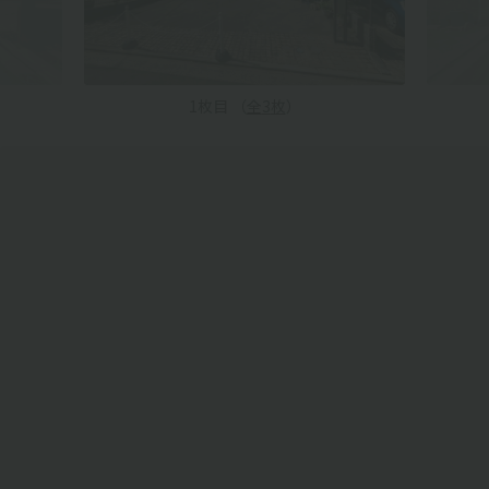
1
枚目 （
全
3
枚
）