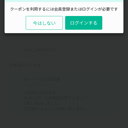
ご迷惑をおかけして申し訳ございません。
クーポンを利用するには会員登録またはログインが必要です
一旦復旧までは2ポールでご対応ください。
お手数をおかけしますが、よろしくお願い致しま
ログインする
今はしない
す。
user_58e5b8さん
2025/01/30 18:04
お世話になります。
オーナーさんの回答
2025/01/30 19:10
お世話になります。
先ほどポールの修理が完了しまして、
3本に復旧しました。
引き続きよろしくお願い致します。