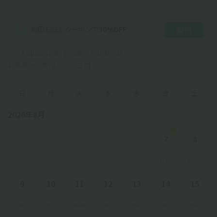
初回お試しクーポン
で
30
%OFF
取得
この駐車場の初回予約時のみ利用可能
利用期限：取得から30日間
日
月
火
水
木
金
土
2026年8月
7
8
¥600
¥600
9
10
11
12
13
14
15
¥600
¥600
¥600
¥600
¥600
¥600
¥600