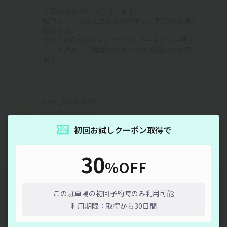
ご質問ありがとうございます。
駐車スペースは大丈夫なのですが、周辺の道幅が
狭めです。
念のためGoogleマップやストリートビュー等で、
ルート含めてご確認いただいた方が良いかと思い
ます。
user_58e5b8さん
2025/01/30 18:08
お世話になります。ここ数日駐車場させて頂いているのです
初回お試しクーポン取得で
が、先程駐車場にお伺いさせていただいたのですが、ポール
が一つ折れておりましたのでご報告させて頂きます。
30
どうぞ宜しくお願い致します。
%OFF
通信エラーが発生しました。しばらく時間をおいてから再度
オーナーさんの回答
お試しください。
2025/05/17 11:16
この駐車場の初回予約時のみ利用可能
お世話になっております。
利用期限：取得から30日間
ご連絡ありがとうございます。
閉じる