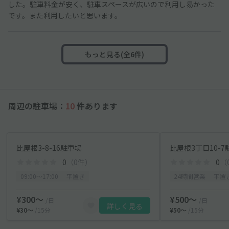
した。駐車料金が安く、駐車スペースが広いので利用し易かった
です。また利用したいと思います。
もっと見る(全6件)
周辺の駐車場：
10
件あります
比屋根3-8-16駐車場
比屋根3丁目10-7
0
（0件）
0
（
09:00〜17:00
平置き
24時間営業
平置
¥300〜
¥500〜
/日
/日
詳しく見る
¥30〜
/15分
¥50〜
/15分