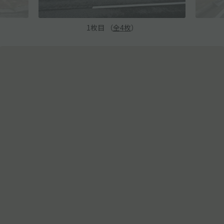
1
枚目 （
全
4
枚
）