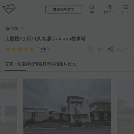
駐車場を貸す
検索
ログイン
メニュー
個人管理
比屋根3丁目11久高邸☆akippa駐車場
（
7件
）
保存
シェア
写真・地図
詳細情報
日時の指定
レビュー