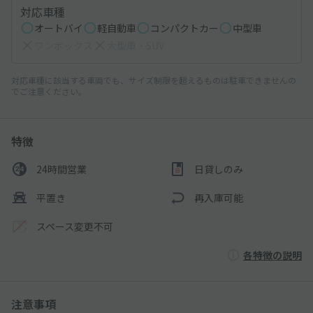
対応車種
オートバイ
軽自動車
コンパクトカー
中型車
ワンボックス
大型車・SUV
対応車種に該当する車両でも、サイズ制限を超えるものは駐車できませんの
でご注意ください。
特徴
24時間営業
日貸しのみ
平置き
再入庫可能
スペース変更不可
各特徴の説明
注意事項