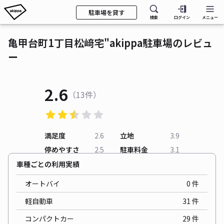
駐車場を貸す
検索
ログイン
メニュー
亀甲台町1丁目松﨑宅"akippa駐車場のレビュ
ー
2.6
（13件）
満足度
2.6
立地
3.9
停めやすさ
2.5
駐車料金
3.1
車種ごとの利用実績
オートバイ
0
件
軽自動車
31
件
コンパクトカー
29
件