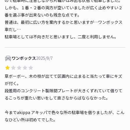
ので駐車時に注意しながら片輪がはみ出る状態で駐車しました。
しかも、１番・２番の両方が空いていましたが広く止めやすい２
番を選ぶ事が出来ないのも残念な点です。
普通は、最初に広い方を案内するかと思いますが…ワンボックス
車だし…
駐車場としては不向きだと思いますし、二度と利用しません。
ワンボックス
2025/9/7
草ボーボー、木の枝が出てて区画内に止まると当たって車にキズ
が付く。
段差用のコンクリート製隙間プレートが大きくずれていて借りて
るこっちが重たい思いをして直さなからばならなかった。
今までakippa アキッパで色々な所の駐車場を借りましたが、こん
なひどい所は初めてでした。